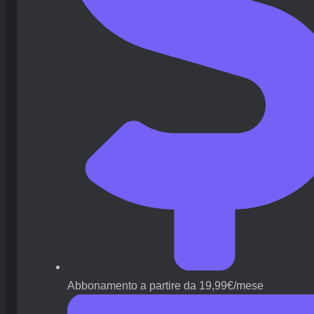
Abbonamento a partire da 19,99€/mese