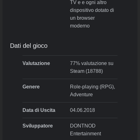
TV e e ogni altro
dispositivo dotato di
un browser
moderno
Dati del gioco
Valutazione
77% valutazione su
Steam (18788)
Genere
Role-playing (RPG),
Adventure
Data di Uscita
04.06.2018
Sviluppatore
DONTNOD
Entertainment