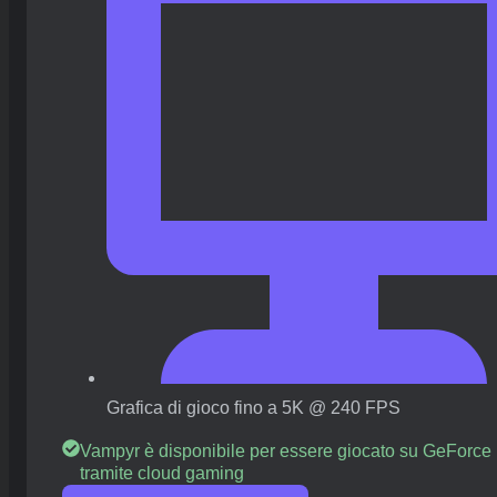
Grafica di gioco fino a 5K @ 240 FPS
Vampyr è disponibile per essere giocato su GeForc
tramite cloud gaming