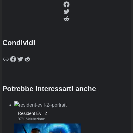
Facebook
Twitter
Reddit
Condividi
Copy
Facebook
Twitter
Reddit
Potrebbe interessarti anche
Resident Evil 2
97% Valutazione