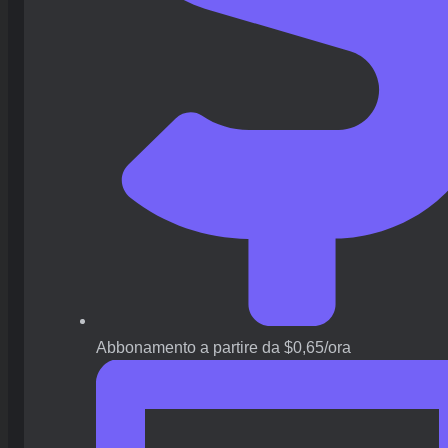
Abbonamento a partire da $0,65/ora