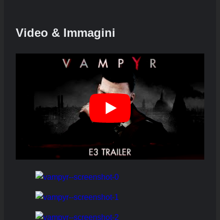
Video & Immagini