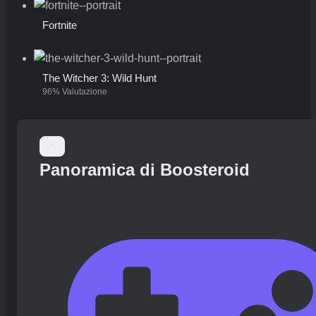
Fortnite
The Witcher 3: Wild Hunt
96% Valutazione
Panoramica di Boosteroid