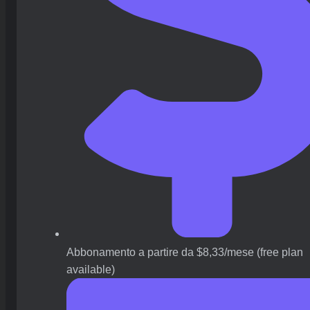
Abbonamento a partire da $8,33/mese (free plan
available)