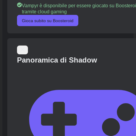
Vampyr è disponibile per essere giocato su Boostero
tramite cloud gaming
Gioca subito su Boosteroid
Panoramica di Shadow