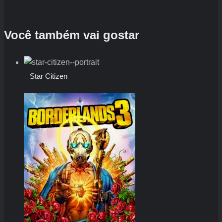
Você também vai gostar
Star Citizen