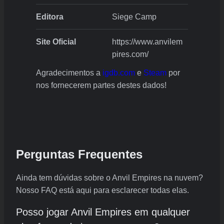
Editora
Siege Camp
Site Oficial
https://www.anvilem
pires.com/
Agradecimentos a
igdb.com
e
Steam
por
nos fornecerem partes destes dados!
Perguntas Frequentes
Ainda tem dúvidas sobre o Anvil Empires na nuvem?
Nosso FAQ está aqui para esclarecer todas elas.
Posso jogar Anvil Empires em qualquer