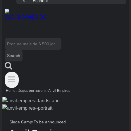
Español
Search
for:
Home
›
Jogos em nuvem
›
Anvil Empires
Siege Camp
•
To be announced