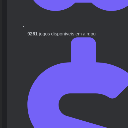
9261
jogos disponíveis em airgpu