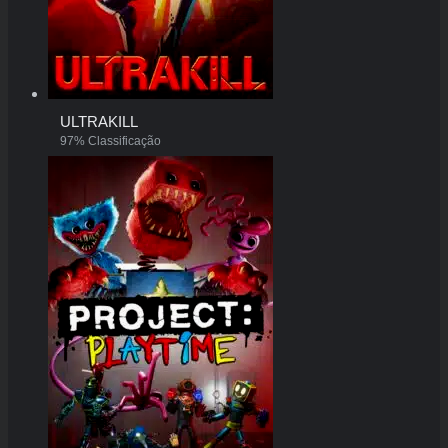
ULTRAKILL
97% Classificação