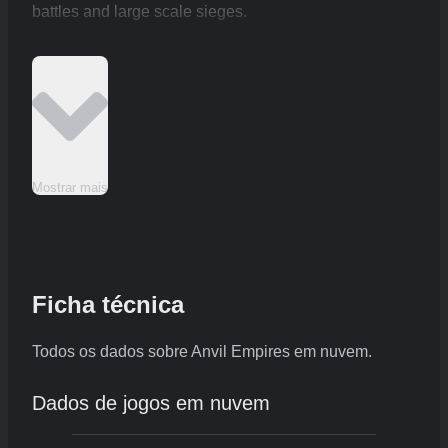
battles and large scale sieges.
Mostrar mais
Ficha técnica
Todos os dados sobre Anvil Empires em nuvem.
Dados de jogos em nuvem