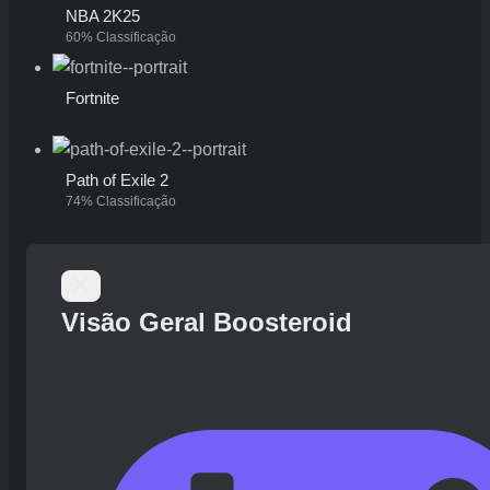
NBA 2K25
60% Classificação
Fortnite
Path of Exile 2
74% Classificação
Visão Geral Boosteroid