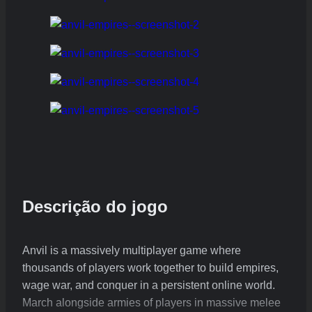
Descrição do jogo
Anvil is a massively multiplayer game where
thousands of players work together to build empires,
wage war, and conquer in a persistent online world.
March alongside armies of players in massive melee