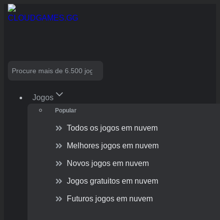
Skip
to
content
Search
Jogos
Popular
Todos os jogos em nuvem
Melhores jogos em nuvem
Novos jogos em nuvem
Jogos gratuitos em nuvem
Futuros jogos em nuvem