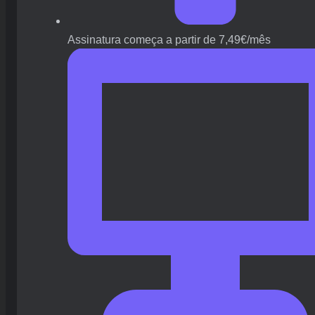
Assinatura começa a partir de 7,49€/mês