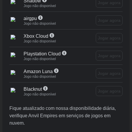
Shadow
Jogar agora
Jogo não disponível
airgpu
Jogar agora
Jogo não disponível
Xbox Cloud
Jogar agora
Jogo não disponível
Playstation Cloud
Jogar agora
Jogo não disponível
Amazon Luna
Jogar agora
Jogo não disponível
Blacknut
Jogar agora
Jogo não disponível
Fique atualizado com nossa disponibilidade diária,
verifique Anvil Empires em serviços de jogos em
nuvem.