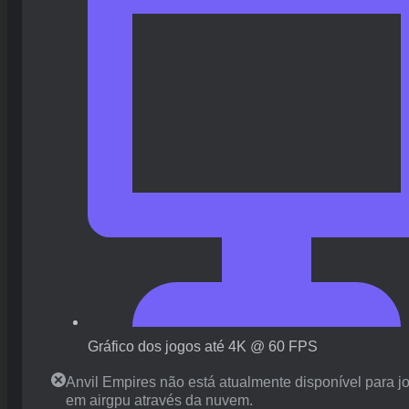
Gráfico dos jogos até 4K @ 60 FPS
Anvil Empires não está atualmente disponível para j
em airgpu através da nuvem.