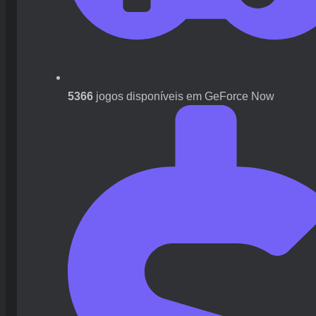
5366
jogos disponíveis em GeForce Now