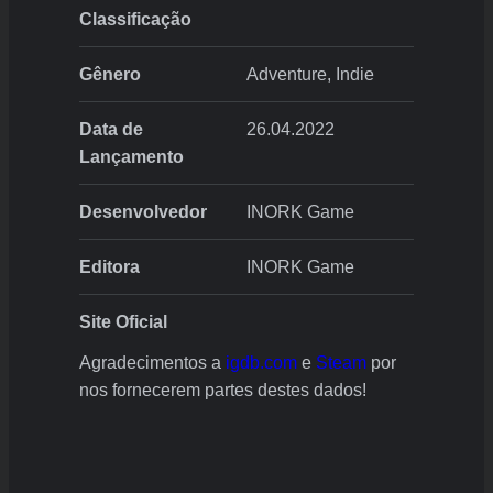
Classificação
Gênero
Adventure, Indie
Data de
26.04.2022
Lançamento
Desenvolvedor
INORK Game
Editora
INORK Game
Site Oficial
Agradecimentos a
igdb.com
e
Steam
por
nos fornecerem partes destes dados!