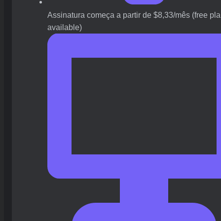
Assinatura começa a partir de $8,33/mês (free pl
available)