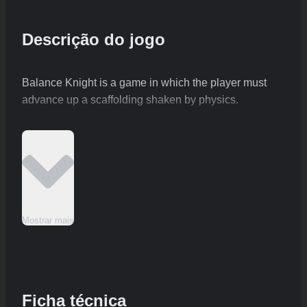
Descrição do jogo
Balance Knight is a game in which the player must
advance up a scaffolding shaken by physics.
Mostrar mais
Ficha técnica