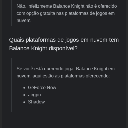
Não, infelizmente Balance Knight não é oferecido
com opção gratuita nas plataformas de jogos em
nuvem.
Quais plataformas de jogos em nuvem tem
Balance Knight disponível?
Se você está querendo jogar Balance Knight em
nuvem, aqui estão as plataformas oferecendo:
GeForce Now
airgpu
Shadow