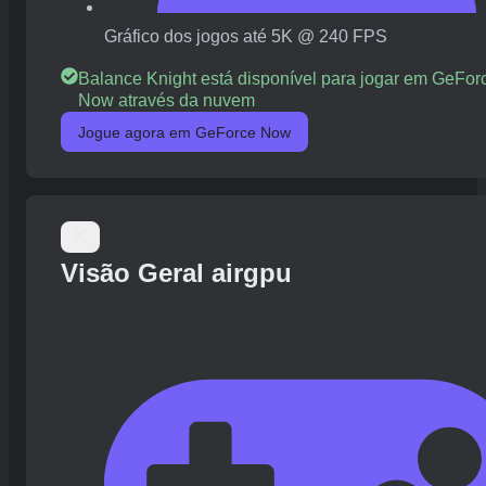
Gráfico dos jogos até 5K @ 240 FPS
Balance Knight está disponível para jogar em GeFor
Now através da nuvem
Jogue agora em GeForce Now
Visão Geral airgpu