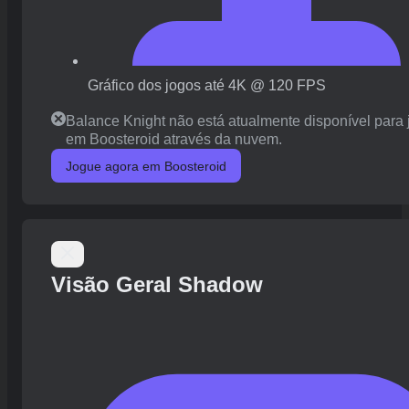
Gráfico dos jogos até 4K @ 120 FPS
Balance Knight não está atualmente disponível para 
em Boosteroid através da nuvem.
Jogue agora em Boosteroid
Visão Geral Shadow