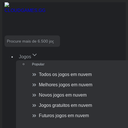
Skip
to
content
Search
Jogos
Popular
Todos os jogos em nuvem
Melhores jogos em nuvem
Novos jogos em nuvem
Jogos gratuitos em nuvem
Futuros jogos em nuvem