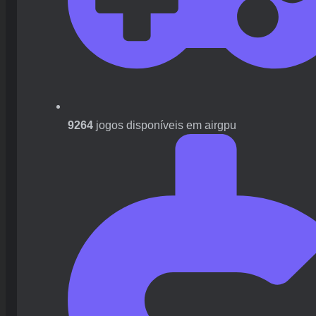
9264
jogos disponíveis em airgpu