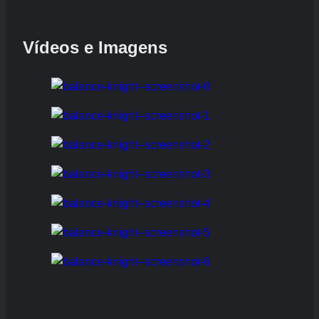
Vídeos e Imagens