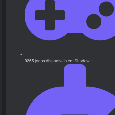
9265
jogos disponíveis em Shadow