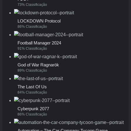
73% Classificação
LOCKDOWN Protocol
86% Classificação
Football Manager 2024
91% Classificação
God of War Ragnarök
89% Classificação
The Last Of Us
84% Classificação
Cyberpunk 2077
86% Classificação
Automation – The Car Company Tycoon Game