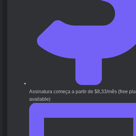
Assinatura começa a partir de $8,33/mês (free pl
available)