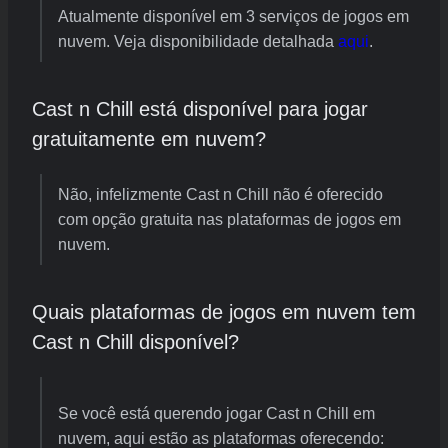
Atualmente disponível em 3 serviços de jogos em
nuvem. Veja disponibilidade detalhada
aqui
.
Cast n Chill está disponível para jogar
gratuitamente em nuvem?
Não, infelizmente Cast n Chill não é oferecido
com opção gratuita nas plataformas de jogos em
nuvem.
Quais plataformas de jogos em nuvem tem
Cast n Chill disponível?
Se você está querendo jogar Cast n Chill em
nuvem, aqui estão as plataformas oferecendo: