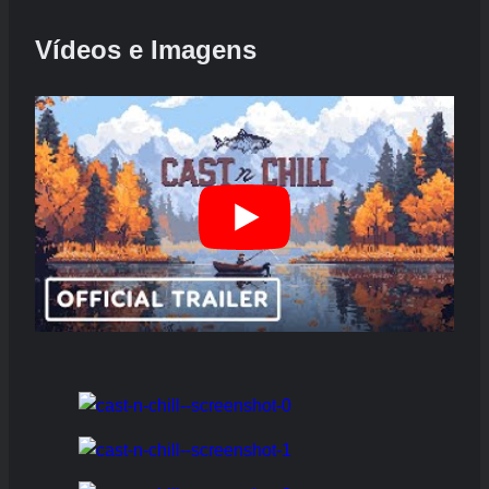
Vídeos e Imagens