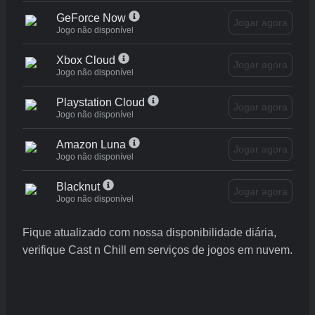
GeForce Now
Jogar agora
Jogo não disponível
Xbox Cloud
Jogar agora
Jogo não disponível
Playstation Cloud
Jogar agora
Jogo não disponível
Amazon Luna
Jogar agora
Jogo não disponível
Blacknut
Jogar agora
Jogo não disponível
Fique atualizado com nossa disponibilidade diária,
verifique Cast n Chill em serviços de jogos em nuvem.