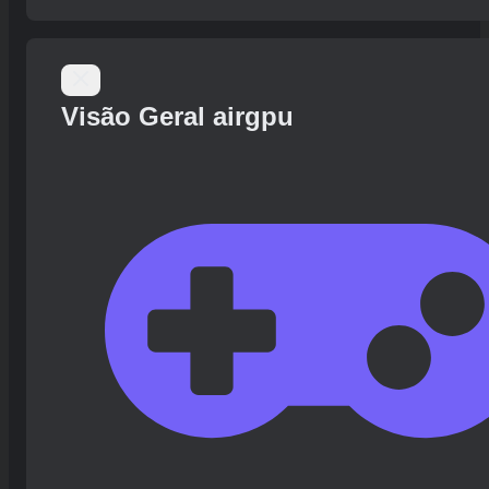
Visão Geral airgpu