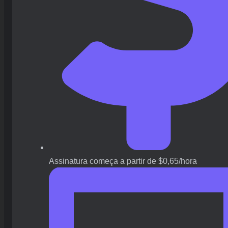
Assinatura começa a partir de $0,65/hora