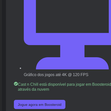
Gráfico dos jogos até 4K @ 120 FPS
Cast n Chill está disponível para jogar em Boosteroi
através da nuvem
Jogue agora em Boosteroid