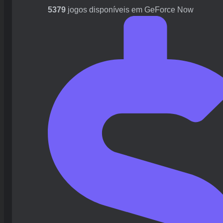
5379
jogos disponíveis em GeForce Now