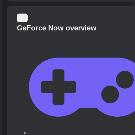
GeForce Now overview