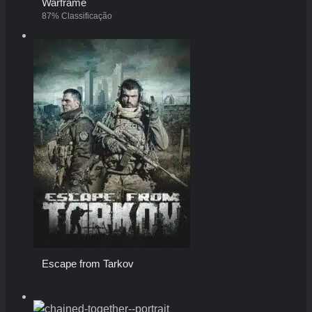
Warframe
87% Classificação
Escape from Tarkov