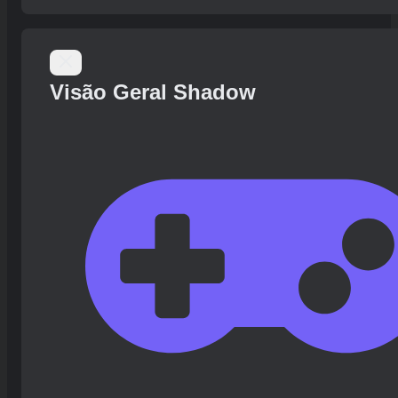
Visão Geral Shadow