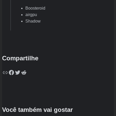
Boosteroid
airgpu
Shadow
Compartilhe
Copy
Facebook
Twitter
Reddit
Você também vai gostar