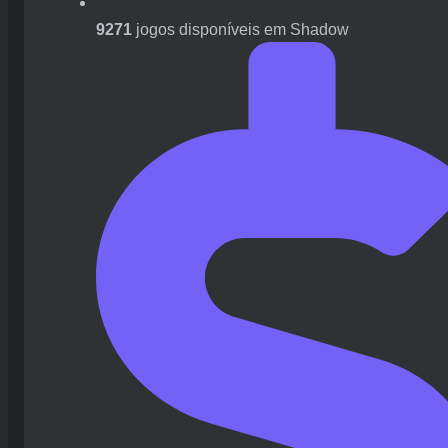
9271
jogos disponíveis em Shadow