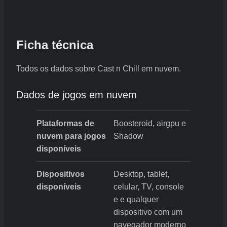
Ficha técnica
Todos os dados sobre Cast n Chill em nuvem.
Dados de jogos em nuvem
Plataformas de
Boosteroid, airgpu e
nuvem para jogos
Shadow
disponíveis
Dispositivos
Desktop, tablet,
disponíveis
celular, TV, console
e e qualquer
dispositivo com um
navegador moderno