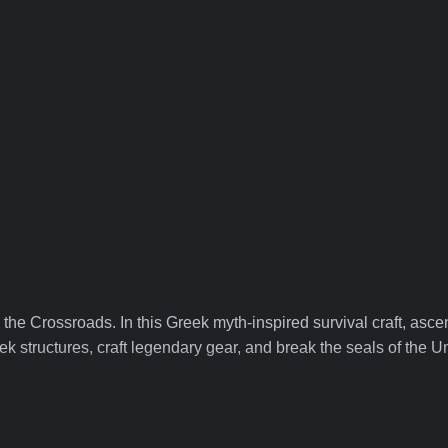
n the Crossroads. In this Greek myth-inspired survival craft, asc
ek structures, craft legendary gear, and break the seals of the 