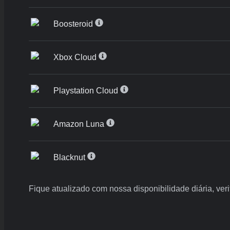
Boosteroid
Xbox Cloud
Playstation Cloud
Amazon Luna
Blacknut
Fique atualizado com nossa disponibilidade diária, ve