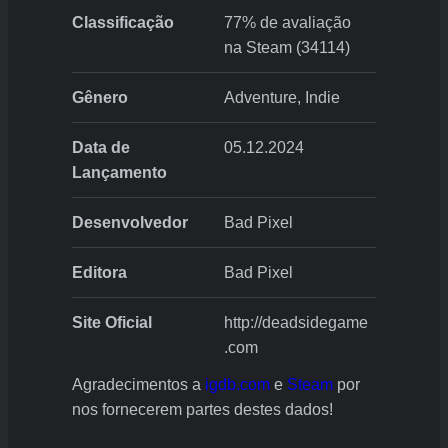
Classificação
77% de avaliação
na Steam (34114)
Gênero
Adventure, Indie
Data de
05.12.2024
Lançamento
Desenvolvedor
Bad Pixel
Editora
Bad Pixel
Site Oficial
http://deadsidegame
.com
Agradecimentos a
igdb.com
e
Steam
por
nos fornecerem partes destes dados!