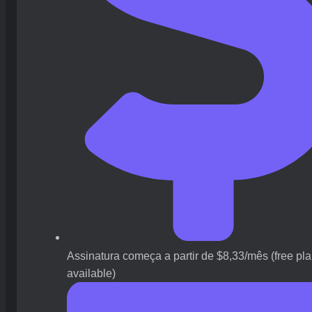
Assinatura começa a partir de $8,33/mês (free pl
available)