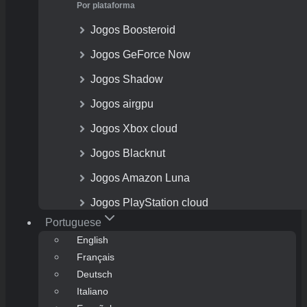
Por plataforma
Jogos Boosteroid
Jogos GeForce Now
Jogos Shadow
Jogos airgpu
Jogos Xbox cloud
Jogos Blacknut
Jogos Amazon Luna
Jogos PlayStation cloud
Portuguese
English
Français
Deutsch
Italiano