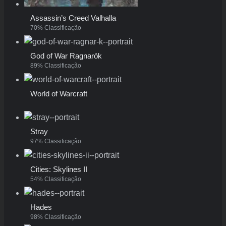
Assassin’s Creed Valhalla
70% Classificação
God of War Ragnarök
89% Classificação
World of Warcraft
Stray
97% Classificação
Cities: Skylines II
54% Classificação
Hades
98% Classificação