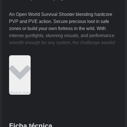
An Open World Survival Shooter blending hardcore
PVP and PVE action. Secure precious loot in safe
zones or build your own fortress in the wild. With
intense gunfights, stunning visuals, and performance
smooth enough for any system, the challenge awaits!
Mostrar mais
Ficha técnica