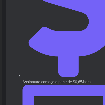
Assinatura começa a partir de $0,65/hora