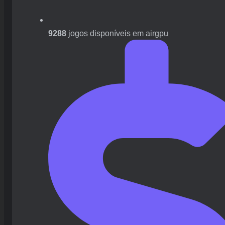
9288
jogos disponíveis em airgpu