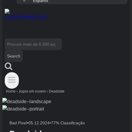
Español
Search
for:
Home
›
Jogos em nuvem
›
Deadside
Bad Pixel
•
05.12.2024
•
77% Classificação