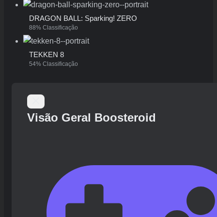
DRAGON BALL: Sparking! ZERO
88% Classificação
TEKKEN 8
54% Classificação
Visão Geral Boosteroid