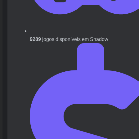
9289
jogos disponíveis em Shadow