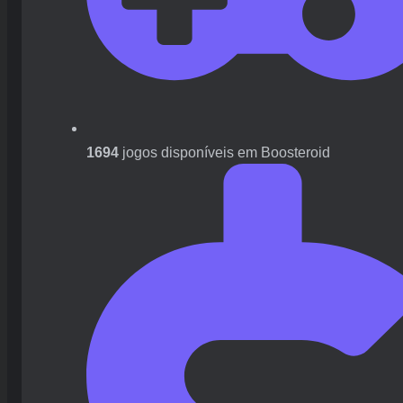
1694
jogos disponíveis em Boosteroid