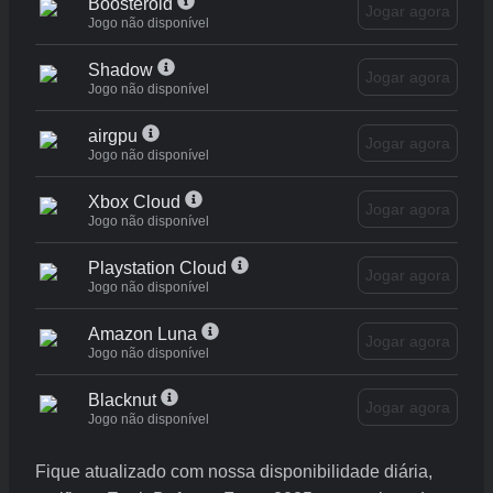
Boosteroid
Jogar agora
Jogo não disponível
Shadow
Jogar agora
Jogo não disponível
airgpu
Jogar agora
Jogo não disponível
Xbox Cloud
Jogar agora
Jogo não disponível
Playstation Cloud
Jogar agora
Jogo não disponível
Amazon Luna
Jogar agora
Jogo não disponível
Blacknut
Jogar agora
Jogo não disponível
Fique atualizado com nossa disponibilidade diária,