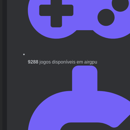
9288
jogos disponíveis em airgpu