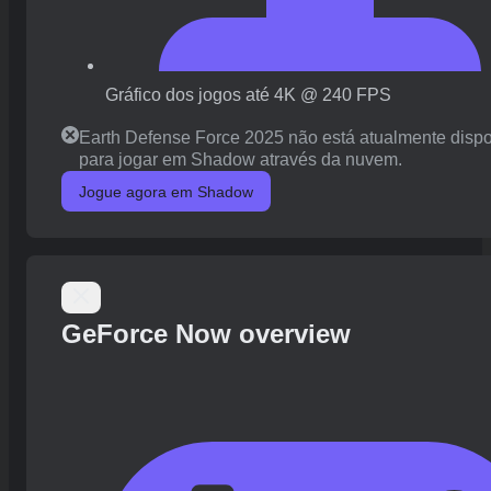
Gráfico dos jogos até 4K @ 240 FPS
Earth Defense Force 2025 não está atualmente dispo
para jogar em Shadow através da nuvem.
Jogue agora em Shadow
GeForce Now overview