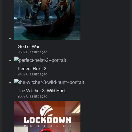
God of War
96% Classificação
Perfect Heist 2
94% Classificação
The Witcher 3: Wild Hunt
96% Classificação