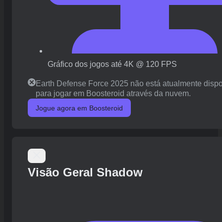
Gráfico dos jogos até 4K @ 120 FPS
Earth Defense Force 2025 não está atualmente dispo
para jogar em Boosteroid através da nuvem.
Jogue agora em Boosteroid
Visão Geral Shadow