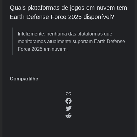
Quais plataformas de jogos em nuvem tem
Earth Defense Force 2025 disponível?
Infelizmente, nenhuma das plataformas que
monitoramos atualmente suportam Earth Defense
Force 2025 em nuvem.
Compartilhe
Copy
Facebook
Twitter
Reddit