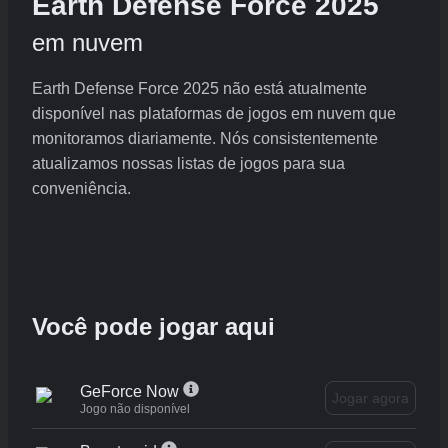
Earth Defense Force 2025
em nuvem
Earth Defense Force 2025 não está atualmente
disponível nas plataformas de jogos em nuvem que
monitoramos diariamente. Nós consistentemente
atualizamos nossas listas de jogos para sua
conveniência.
Você pode jogar aqui
GeForce Now
Jogar agora
Jogo não disponível