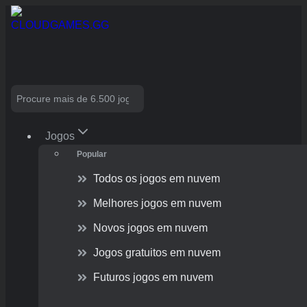
Skip
to
content
Search
Jogos
Popular
Todos os jogos em nuvem
Melhores jogos em nuvem
Novos jogos em nuvem
Jogos gratuitos em nuvem
Futuros jogos em nuvem