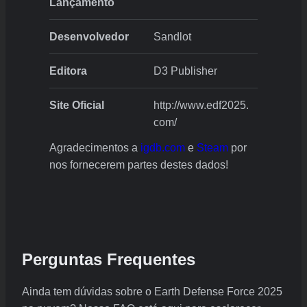
Lançamento
Desenvolvedor
Sandlot
Editora
D3 Publisher
Site Oficial
http://www.edf2025.
com/
Agradecimentos a
igdb.com
e
Steam
por
nos fornecerem partes destes dados!
Perguntas Frequentes
Ainda tem dúvidas sobre o Earth Defense Force 2025