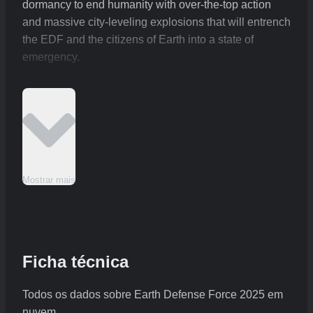
dormancy to end humanity with over-the-top action
and massive city-leveling explosions that will entrench
the EDF and the citizens of Earth into a state of
emergency.
Mostrar mais
Ficha técnica
Todos os dados sobre Earth Defense Force 2025 em
nuvem.