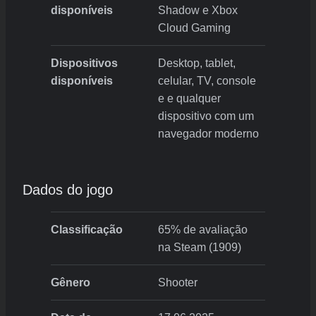
disponíveis
Shadow e Xbox
Cloud Gaming
Dispositivos
Desktop, tablet,
disponíveis
celular, TV, console
e e qualquer
dispositivo com um
navegador moderno
Dados do jogo
Classificação
65% de avaliação
na Steam (1909)
Gênero
Shooter