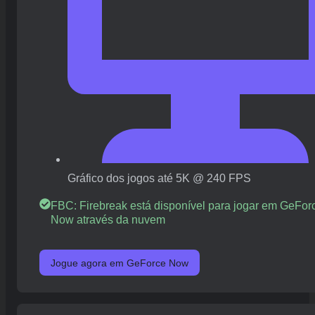
Gráfico dos jogos até 5K @ 240 FPS
FBC: Firebreak está disponível para jogar em GeFor
Now através da nuvem
Jogue agora em GeForce Now