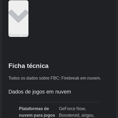
Mostrar mais
Ficha técnica
Todos os dados sobre FBC: Firebreak em nuvem.
Dados de jogos em nuvem
Plataformas de
GeForce Now,
nuvem para jogos
Boosteroid, airgpu,