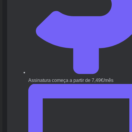
Assinatura começa a partir de 7,49€/mês