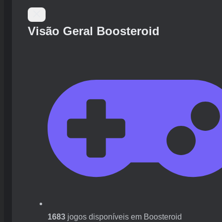
Visão Geral Boosteroid
1683
jogos disponíveis em Boosteroid