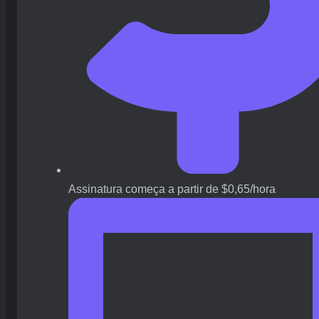
Assinatura começa a partir de $0,65/hora