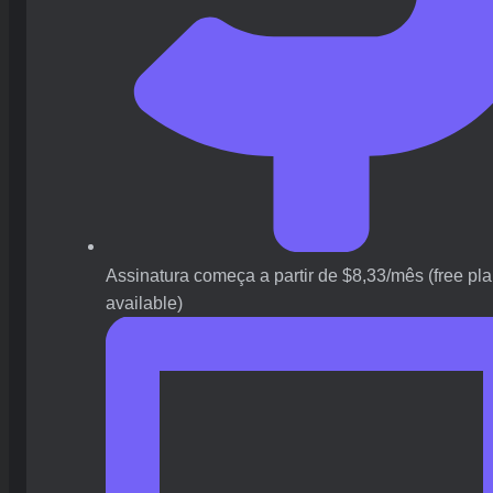
Assinatura começa a partir de $8,33/mês (free pl
available)