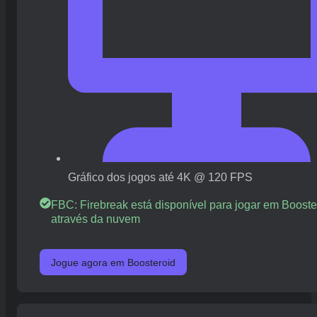
Gráfico dos jogos até 4K @ 120 FPS
FBC: Firebreak está disponível para jogar em Booste
através da nuvem
Jogue agora em Boosteroid