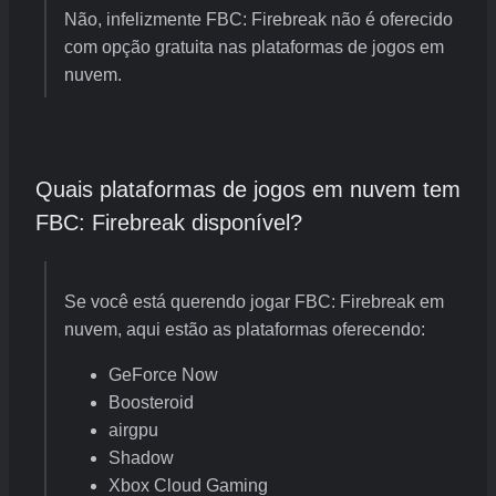
Não, infelizmente FBC: Firebreak não é oferecido
com opção gratuita nas plataformas de jogos em
nuvem.
Quais plataformas de jogos em nuvem tem
FBC: Firebreak disponível?
Se você está querendo jogar FBC: Firebreak em
nuvem, aqui estão as plataformas oferecendo:
GeForce Now
Boosteroid
airgpu
Shadow
Xbox Cloud Gaming