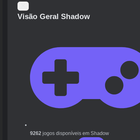
Visão Geral Shadow
9262
jogos disponíveis em Shadow