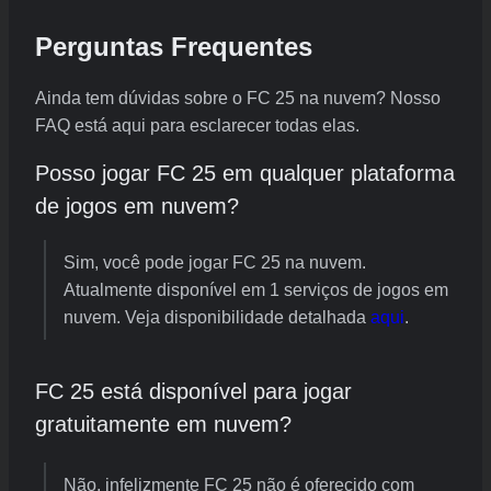
Perguntas Frequentes
Ainda tem dúvidas sobre o FC 25 na nuvem? Nosso
FAQ está aqui para esclarecer todas elas.
Posso jogar FC 25 em qualquer plataforma
de jogos em nuvem?
Sim, você pode jogar FC 25 na nuvem.
Atualmente disponível em 1 serviços de jogos em
nuvem. Veja disponibilidade detalhada
aqui
.
FC 25 está disponível para jogar
gratuitamente em nuvem?
Não, infelizmente FC 25 não é oferecido com