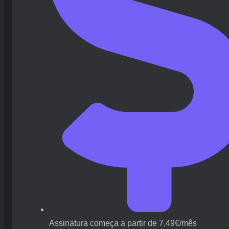
Assinatura começa a partir de 7,49€/mês