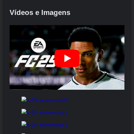
Vídeos e Imagens