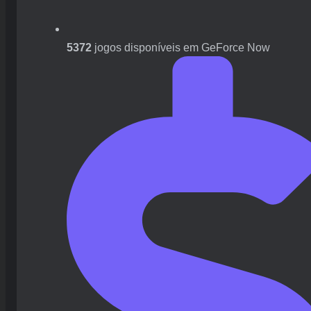
5372
jogos disponíveis em GeForce Now