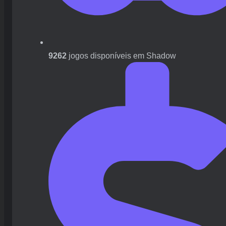
9262
jogos disponíveis em Shadow