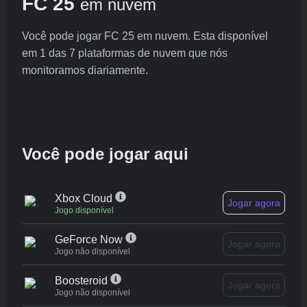
FC 25
em nuvem
Você pode jogar FC 25 em nuvem. Esta disponível
em 1 das 7 plataformas de nuvem que nós
monitoramos diariamente.
Você pode jogar aqui
Xbox Cloud
Jogar agora
Jogo disponível
GeForce Now
Jogar agora
Jogo não disponível
Boosteroid
Jogar agora
Jogo não disponível