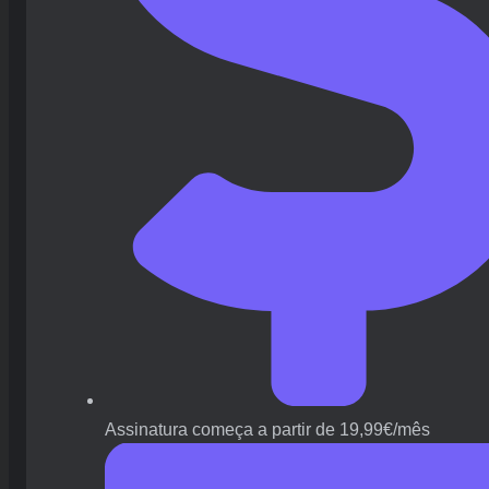
Assinatura começa a partir de 19,99€/mês