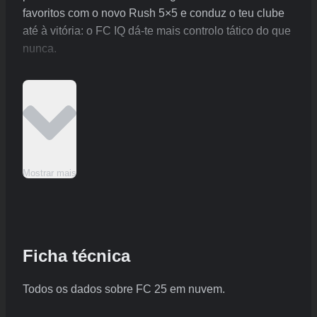
favoritos com o novo Rush 5×5 e conduz o teu clube
até à vitória: o FC IQ dá-te mais controlo tático do que
nunca.
Mostrar mais
Ficha técnica
Todos os dados sobre FC 25 em nuvem.