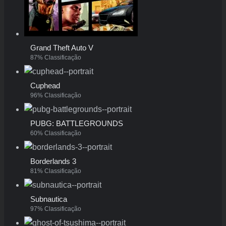
Grand Theft Auto V
87% Classificação
Cuphead
96% Classificação
PUBG: BATTLEGROUNDS
60% Classificação
Borderlands 3
81% Classificação
Subnautica
97% Classificação