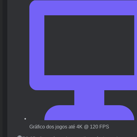
Gráfico dos jogos até 4K @ 120 FPS