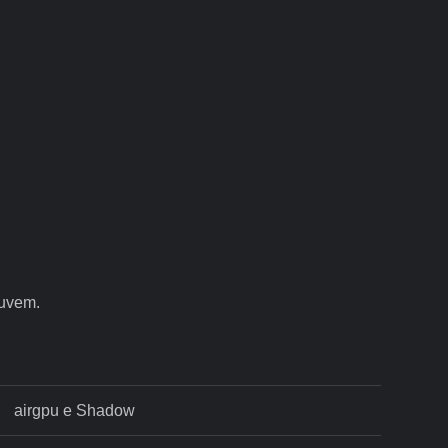
nuvem.
airgpu e Shadow