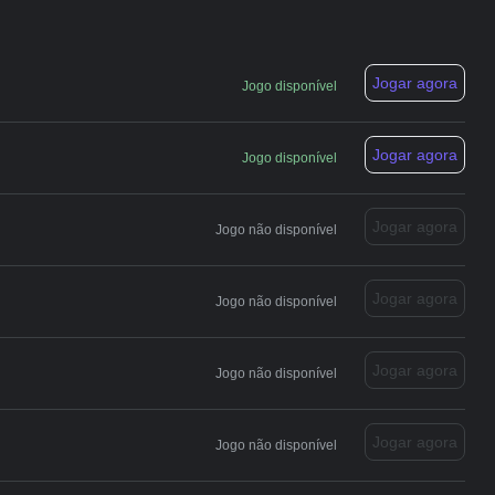
Jogar agora
Jogo disponível
Jogar agora
Jogo disponível
Jogar agora
Jogo não disponível
Jogar agora
Jogo não disponível
Jogar agora
Jogo não disponível
Jogar agora
Jogo não disponível