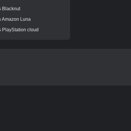
 Blacknut
s Amazon Luna
 PlayStation cloud