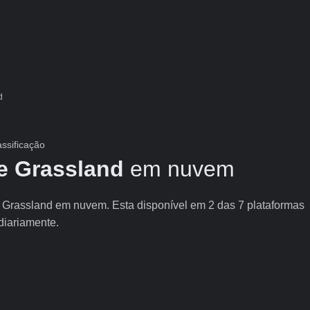
d
ssificação
e Grassland
em nuvem
 Grassland em nuvem. Esta disponível em 2 das 7 plataformas
iariamente.