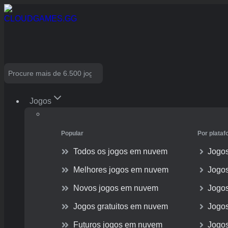
Skip
to
content
Search
Jogos
Popular
Por plata
Todos os jogos em nuvem
Jogos
Melhores jogos em nuvem
Jogo
Novos jogos em nuvem
Jogo
Jogos gratuitos em nuvem
Jogos
Futuros jogos em nuvem
Jogos