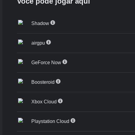
Você pode jogar aqui
Shadow
airgpu
GeForce Now
Boosteroid
Xbox Cloud
Playstation Cloud