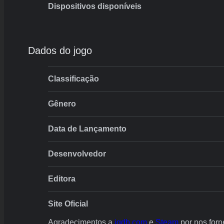
Dispositivos disponíveis
Dados do jogo
Classificação
Gênero
Data de Lançamento
Desenvolvedor
Editora
Site Oficial
Agradecimentos a
igdb.com
e
Steam
por nos forn