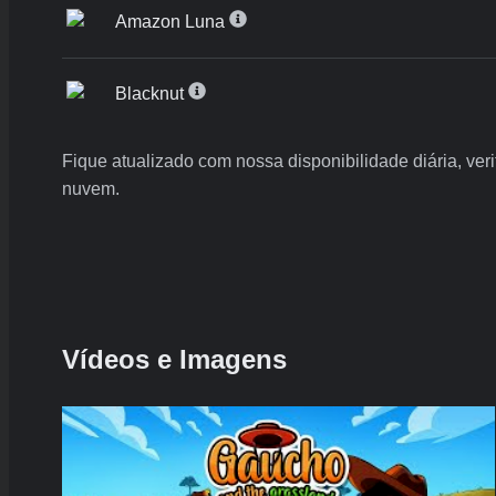
Amazon Luna
Blacknut
Fique atualizado com nossa disponibilidade diária, ve
nuvem.
Vídeos e Imagens