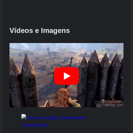
Vídeos e Imagens