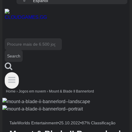
Español
Search
for:
Home
›
Jogos em nuvem
›
Mount & Blade II Bannerlord
TaleWorlds Entertainment
•
25.10.2022
•
87% Classificação