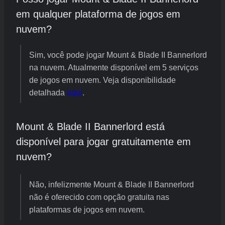
em qualquer plataforma de jogos em
nuvem?
Sim, você pode jogar Mount & Blade II Bannerlord
na nuvem. Atualmente disponível em 5 serviços
de jogos em nuvem. Veja disponibilidade
detalhada
aqui
.
Mount & Blade II Bannerlord está
disponível para jogar gratuitamente em
nuvem?
Não, infelizmente Mount & Blade II Bannerlord
não é oferecido com opção gratuita nas
plataformas de jogos em nuvem.