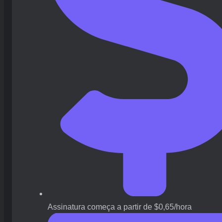
Assinatura começa a partir de $0,65/hora