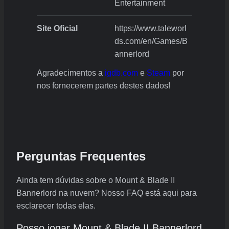
Entertainment
Site Oficial
https://www.taleworl
ds.com/en/Games/B
annerlord
Agradecimentos a
igdb.com
e
Steam
por
nos fornecerem partes destes dados!
Perguntas Frequentes
Ainda tem dúvidas sobre o Mount & Blade II
Bannerlord na nuvem? Nosso FAQ está aqui para
esclarecer todas elas.
Posso jogar Mount & Blade II Bannerlord