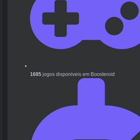
1685
jogos disponíveis em Boosteroid