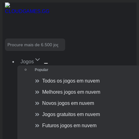
Skip
to
content
Search
Jogos
Popular
Todos os jogos em nuvem
Melhores jogos em nuvem
Novos jogos em nuvem
Jogos gratuitos em nuvem
Futuros jogos em nuvem