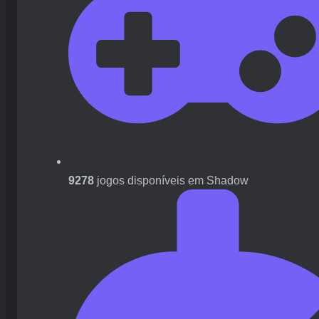
9278
jogos disponíveis em Shadow