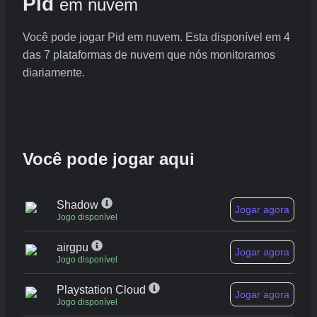
Pid
em nuvem
Você pode jogar Pid em nuvem. Esta disponível em 4
das 7 plataformas de nuvem que nós monitoramos
diariamente.
Você pode jogar aqui
Shadow
Jogar agora
Jogo disponível
airgpu
Jogar agora
Jogo disponível
Playstation Cloud
Jogar agora
Jogo disponível