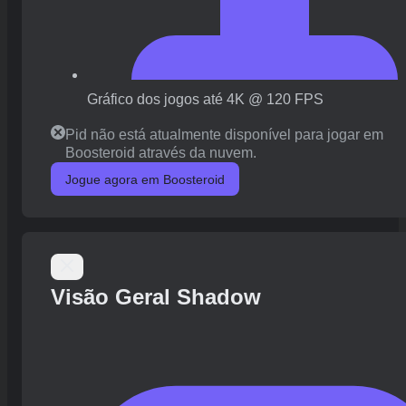
Gráfico dos jogos até 4K @ 120 FPS
Pid não está atualmente disponível para jogar em
Boosteroid através da nuvem.
Jogue agora em Boosteroid
Visão Geral Shadow