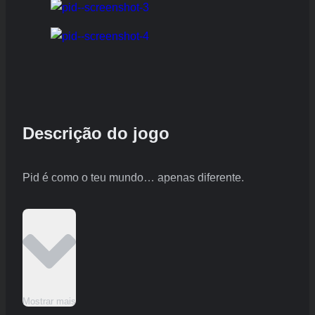
Descrição do jogo
Pid é como o teu mundo… apenas diferente.
Mostrar mais