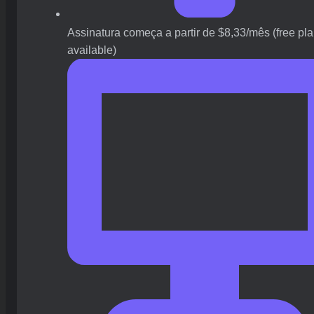
Assinatura começa a partir de $8,33/mês (free pl
available)