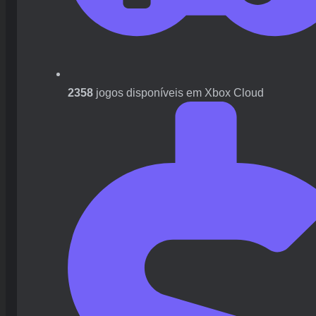
2358
jogos disponíveis em Xbox Cloud