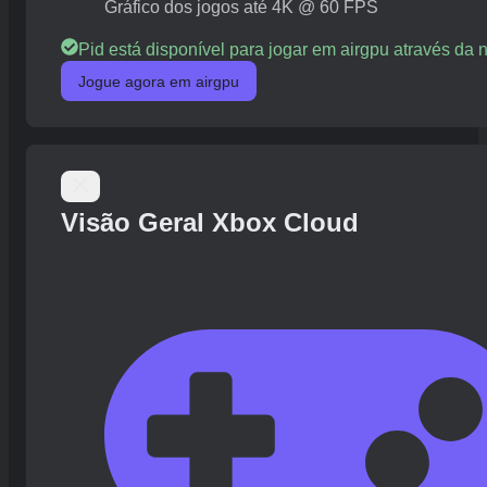
Gráfico dos jogos até 4K @ 60 FPS
Pid está disponível para jogar em airgpu através da
Jogue agora em airgpu
Visão Geral Xbox Cloud