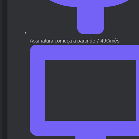
Assinatura começa a partir de 7,49€/mês