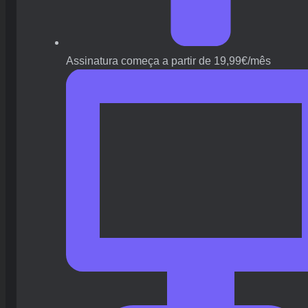
Assinatura começa a partir de 19,99€/mês