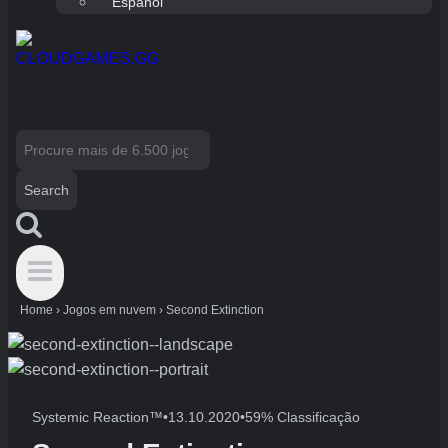
Español
Search
for:
Home
›
Jogos em nuvem
›
Second Extinction
Systemic Reaction™
•
13.10.2020
•
59% Classificação