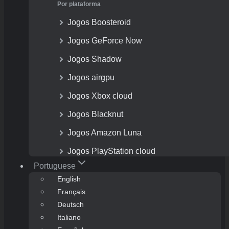
Por plataforma
Jogos Boosteroid
Jogos GeForce Now
Jogos Shadow
Jogos airgpu
Jogos Xbox cloud
Jogos Blacknut
Jogos Amazon Luna
Jogos PlayStation cloud
Portuguese
English
Français
Deutsch
Italiano