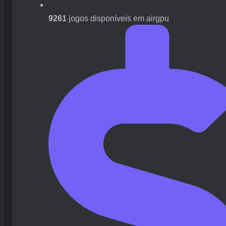
9261
jogos disponíveis em airgpu