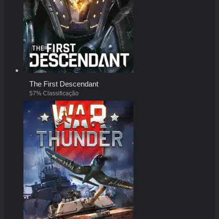
The First Descendant
57% Classificação