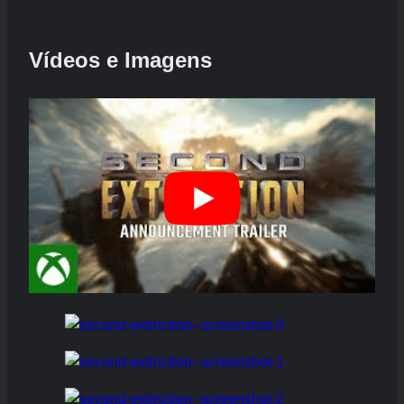
Vídeos e Imagens