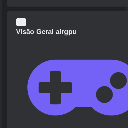
Visão Geral airgpu