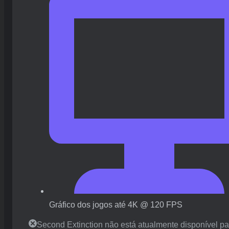
Gráfico dos jogos até 4K @ 120 FPS
Second Extinction não está atualmente disponível pa