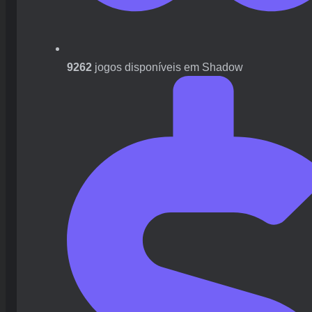
9262
jogos disponíveis em Shadow