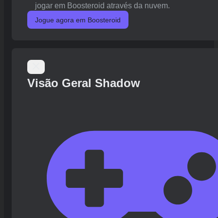
jogar em Boosteroid através da nuvem.
Jogue agora em Boosteroid
Visão Geral Shadow