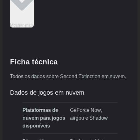
Mostrar mais
Ficha técnica
Todos os dados sobre Second Extinction em nuvem.
Dados de jogos em nuvem
Plataformas de
GeForce Now,
nuvem para jogos
airgpu e Shadow
disponíveis