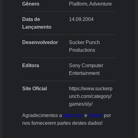
Gênero
Platform, Adventure
Data de
14.09.2004
Lançamento
Desenvolvedor
Sucker Punch
Productions
Editora
Sony Computer
Entertainment
Site Oficial
https://www.suckerp
unch.com/category/
games/sly/
Agradecimentos a
igdb.com
e
Steam
por
nos fornecerem partes destes dados!