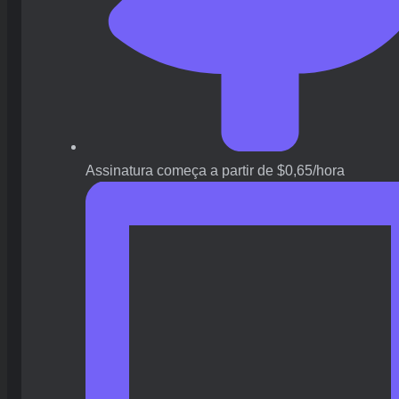
Assinatura começa a partir de $0,65/hora