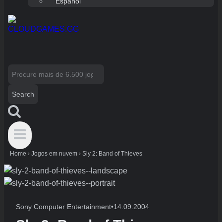
Español
Search
for:
Home
›
Jogos em nuvem
›
Sly 2: Band of Thieves
Sony Computer Entertainment
•
14.09.2004