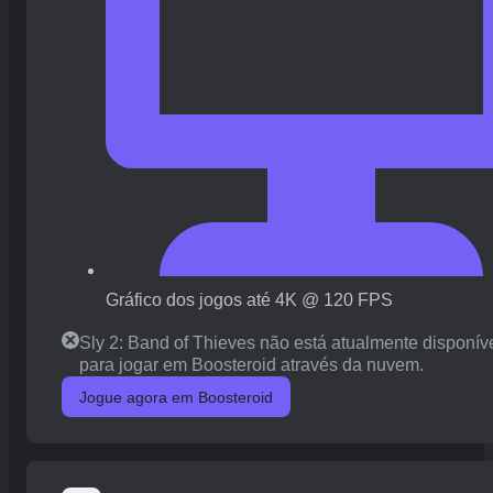
Gráfico dos jogos até 4K @ 120 FPS
Sly 2: Band of Thieves não está atualmente disponív
para jogar em Boosteroid através da nuvem.
Jogue agora em Boosteroid