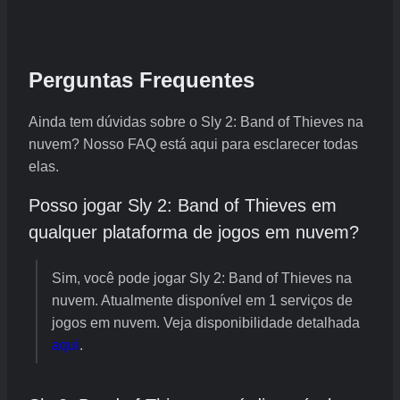
Perguntas Frequentes
Ainda tem dúvidas sobre o Sly 2: Band of Thieves na
nuvem? Nosso FAQ está aqui para esclarecer todas
elas.
Posso jogar Sly 2: Band of Thieves em
qualquer plataforma de jogos em nuvem?
Sim, você pode jogar Sly 2: Band of Thieves na
nuvem. Atualmente disponível em 1 serviços de
jogos em nuvem. Veja disponibilidade detalhada
aqui
.