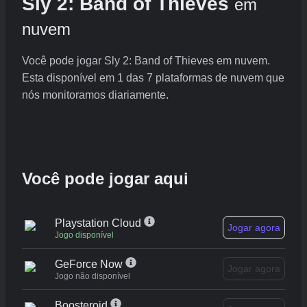
Sly 2: Band of Thieves
em
nuvem
Você pode jogar Sly 2: Band of Thieves em nuvem.
Esta disponível em 1 das 7 plataformas de nuvem que
nós monitoramos diariamente.
Você pode jogar aqui
Playstation Cloud
Jogar agora
Jogo disponível
GeForce Now
Jogar agora
Jogo não disponível
Boosteroid