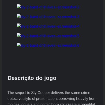
Descrição do jogo
The sequel to Sly Cooper delivers the same crime
detective style of presentation, borrowing heavily from
movies, novels and comic books to create a beautiful,