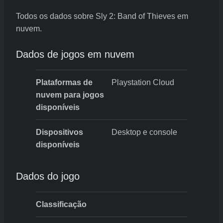
Todos os dados sobre Sly 2: Band of Thieves em
nuvem.
Dados de jogos em nuvem
Plataformas de
Playstation Cloud
nuvem para jogos
disponíveis
Dispositivos
Desktop e console
disponíveis
Dados do jogo
Classificação