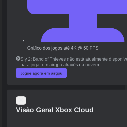
Gráfico dos jogos até 4K @ 60 FPS
Sly 2: Band of Thieves não está atualmente disponív
para jogar em airgpu através da nuvem.
Jogue agora em airgpu
Visão Geral Xbox Cloud