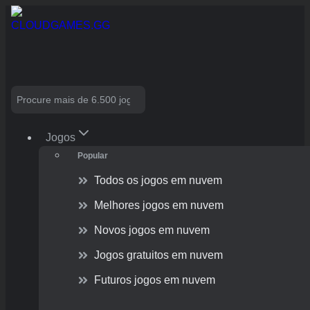
Skip
to
content
Search
Jogos
Popular
Todos os jogos em nuvem
Melhores jogos em nuvem
Novos jogos em nuvem
Jogos gratuitos em nuvem
Futuros jogos em nuvem