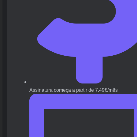
Assinatura começa a partir de 7,49€/mês