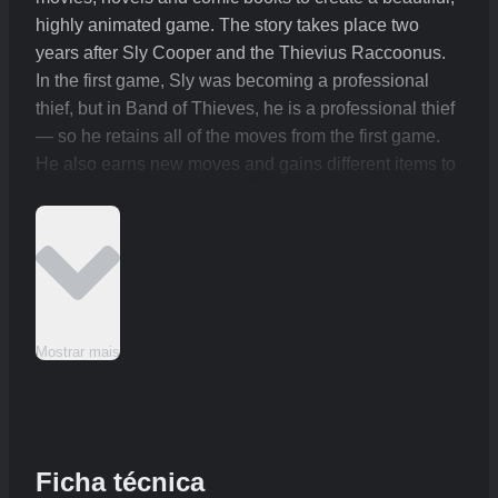
highly animated game. The story takes place two
years after Sly Cooper and the Thievius Raccoonus.
In the first game, Sly was becoming a professional
thief, but in Band of Thieves, he is a professional thief
— so he retains all of the moves from the first game.
He also earns new moves and gains different items to
assist him in his dark craft. The biggest upgrade
comes in form of the new multi-character gameplay.
Players might start a level as Sly, and then after
completing a particular task, players switch to Bentley,
and Murray, respectively.
Mostrar mais
Ficha técnica