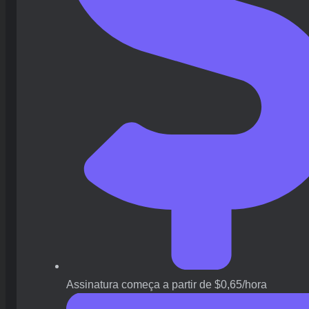
Assinatura começa a partir de $0,65/hora