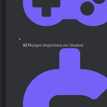
9274
jogos disponíveis em Shadow