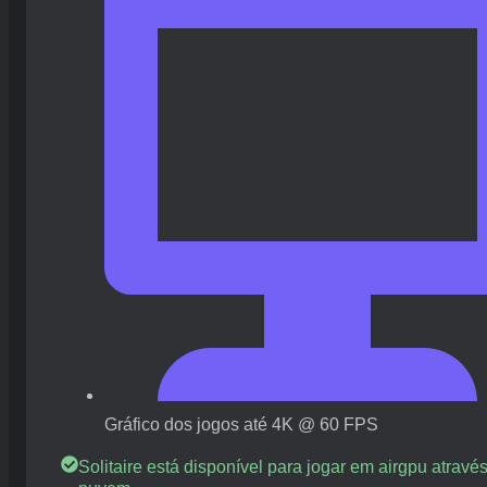
Gráfico dos jogos até 4K @ 60 FPS
Solitaire está disponível para jogar em airgpu atravé