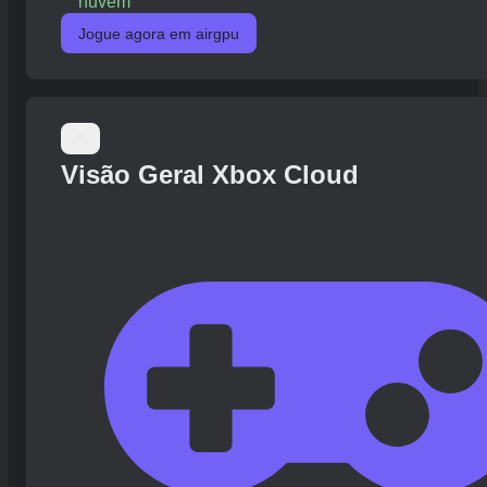
nuvem
Jogue agora em airgpu
Visão Geral Xbox Cloud