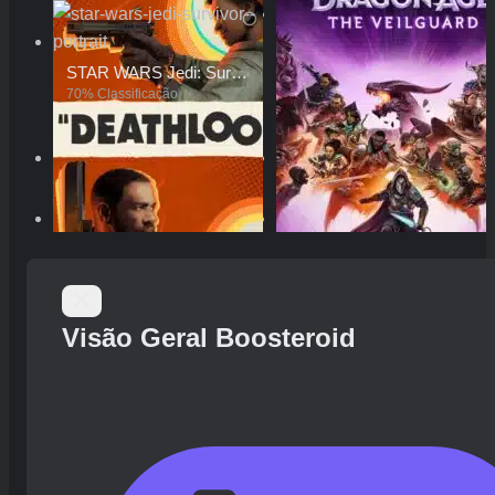
STAR WARS Jedi: Survivor
70% Classificação
DEATHLOOP
Dragon Age: The Veilguard
Visão Geral Boosteroid
76% Classificação
68% Classificação