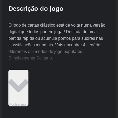
Descrição do jogo
O jogo de cartas clássico está de volta numa versão
digital que todos podem jogar! Desfruta de uma
partida rápida ou acumula pontos para subires nas
classificações mundiais. Vais encontrar 4 cenários
diferentes e 3 modos de jogo populares.
Simplesmente Solitário.
Mostrar mais