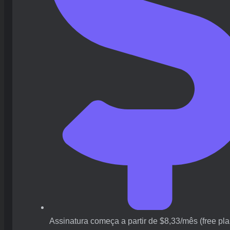
Assinatura começa a partir de $8,33/mês (free pl