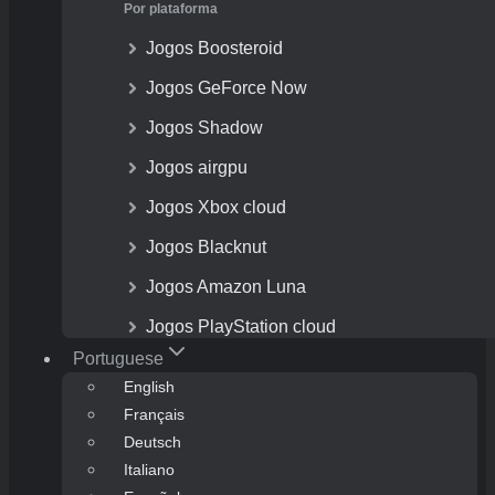
Por plataforma
Jogos Boosteroid
Jogos GeForce Now
Jogos Shadow
Jogos airgpu
Jogos Xbox cloud
Jogos Blacknut
Jogos Amazon Luna
Jogos PlayStation cloud
Portuguese
English
Français
Deutsch
Italiano