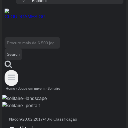
Español
Search
for:
Home
›
Jogos em nuvem
›
Solitaire
Nacon
•
20.02.2017
•
43% Classificação