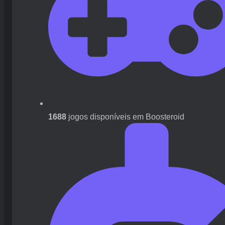
1688
jogos disponíveis em Boosteroid