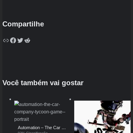
Compartilhe
Copy
Facebook
Twitter
Reddit
Você também vai gostar
Automation – The Car Company Tycoon Game