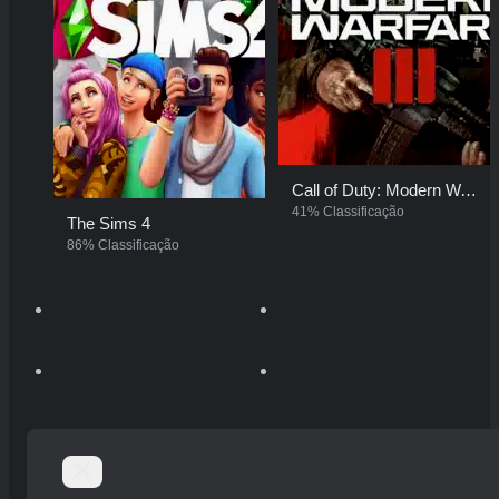
Call of Duty: Modern Warfare III
41% Classificação
The Sims 4
86% Classificação