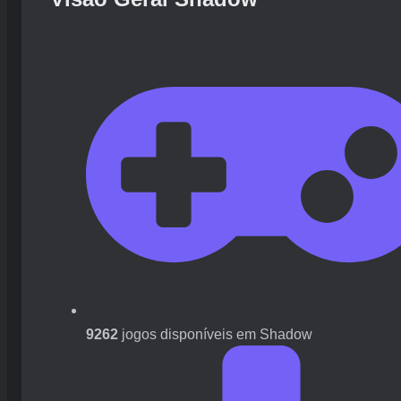
9262
jogos disponíveis em Shadow