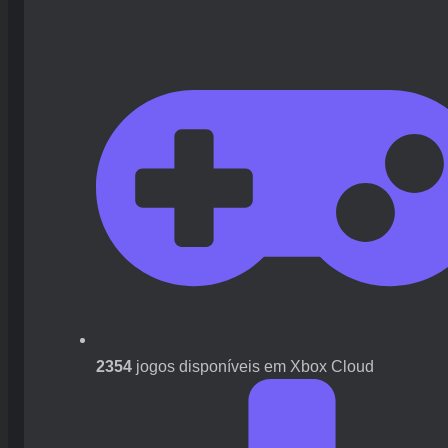
2354
jogos disponíveis em Xbox Cloud