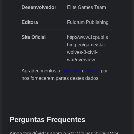
Desenvolvedor
Elite Games Team
Editora
Fulqrum Publishing
Site Oficial
http://www.1cpublis
hing.eu/game/star-
wolves-3-civil-
war/overview
Agradecimentos a
igdb.com
e
Steam
por
nos fornecerem partes destes dados!
Perguntas Frequentes
Ainda tem dúvidas sobre o Star Wolves 3: Civil War