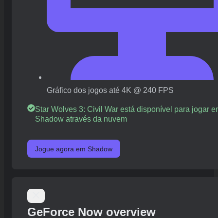
Gráfico dos jogos até 4K @ 240 FPS
Star Wolves 3: Civil War está disponível para jogar 
Shadow através da nuvem
Jogue agora em Shadow
GeForce Now overview