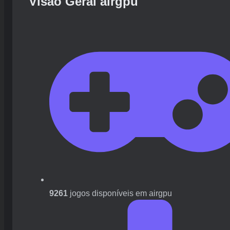
Visão Geral airgpu
9261
jogos disponíveis em airgpu