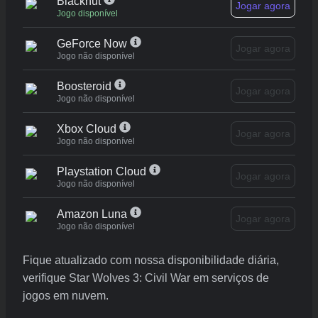
Blacknut
Jogar agora
Jogo disponível
GeForce Now
Jogar agora
Jogo não disponível
Boosteroid
Jogar agora
Jogo não disponível
Xbox Cloud
Jogar agora
Jogo não disponível
Playstation Cloud
Jogar agora
Jogo não disponível
Amazon Luna
Jogar agora
Jogo não disponível
Fique atualizado com nossa disponibilidade diária,
verifique Star Wolves 3: Civil War em serviços de
jogos em nuvem.