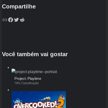
Compartilhe
Copy
Facebook
Twitter
Reddit
Você também vai gostar
Project: Playtime
78% Classificação