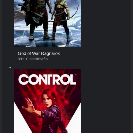
God of War Ragnarök
89% Classificação