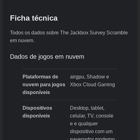
Ficha técnica
Todos os dados sobre The Jackbox Survey Scramble
em nuvem.
Dados de jogos em nuvem
Plataformas de
airgpu, Shadow e
nuvem para jogos
Xbox Cloud Gaming
disponíveis
Dispositivos
Desktop, tablet,
disponíveis
celular, TV, console
e e qualquer
dispositivo com um
navegador moderno