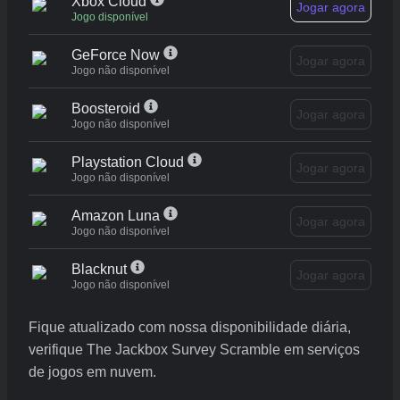
Xbox Cloud
Jogar agora
Jogo disponível
GeForce Now
Jogar agora
Jogo não disponível
Boosteroid
Jogar agora
Jogo não disponível
Playstation Cloud
Jogar agora
Jogo não disponível
Amazon Luna
Jogar agora
Jogo não disponível
Blacknut
Jogar agora
Jogo não disponível
Fique atualizado com nossa disponibilidade diária,
verifique The Jackbox Survey Scramble em serviços
de jogos em nuvem.