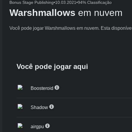
Bonus Stage Publishing
•
10.03.2021
•
94% Classificação
Warshmallows
em nuvem
Você pode jogar Warshmallows em nuvem. Esta disponível
Você pode jogar aqui
Boosteroid
Shadow
airgpu