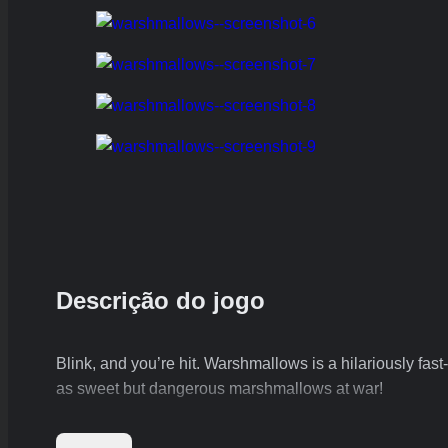
Descrição do jogo
Blink, and you’re hit. Warshmallows is a hilariously fa
as sweet but dangerous marshmallows at war!