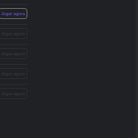
Jogar agora
Jogar agora
Jogar agora
Jogar agora
Jogar agora