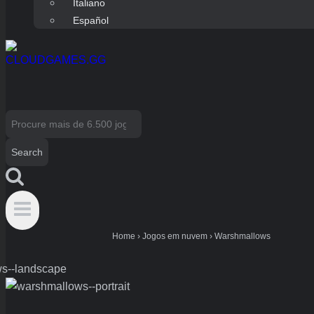
Italiano
Español
Search
for:
Home
›
Jogos em nuvem
›
Warshmallows