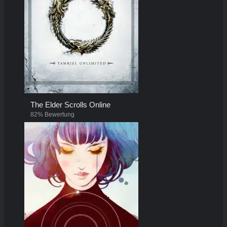
The Elder Scrolls Online
82% Bewertung