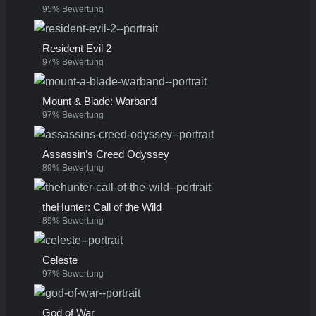
95% Bewertung
Resident Evil 2
97% Bewertung
Mount & Blade: Warband
97% Bewertung
Assassin’s Creed Odyssey
89% Bewertung
theHunter: Call of the Wild
89% Bewertung
Celeste
97% Bewertung
God of War