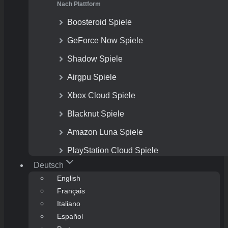
Nach Plattform
Boosteroid Spiele
GeForce Now Spiele
Shadow Spiele
Airgpu Spiele
Xbox Cloud Spiele
Blacknut Spiele
Amazon Luna Spiele
PlayStation Cloud Spiele
Deutsch
English
Français
Italiano
Español