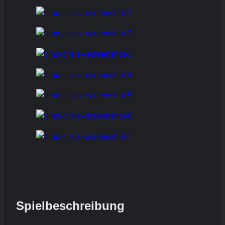
Spielbeschreibung