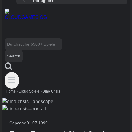
Portuguese
Search
for:
Home
›
Cloud Spiele
›
Dino Crisis
Capcom
•
01.07.1999