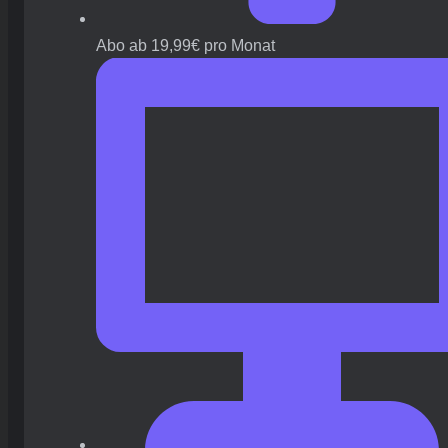
Abo ab 19,99€ pro Monat