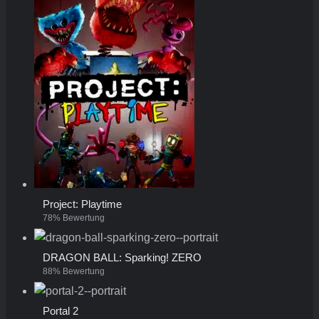
Project: Playtime
78% Bewertung
DRAGON BALL: Sparking! ZERO
88% Bewertung
Portal 2