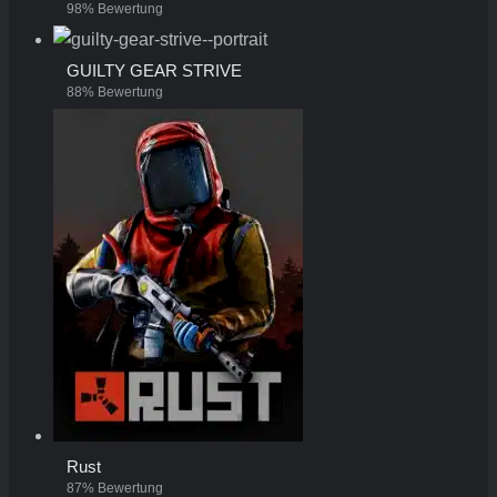
98% Bewertung
GUILTY GEAR STRIVE
88% Bewertung
Rust
87% Bewertung