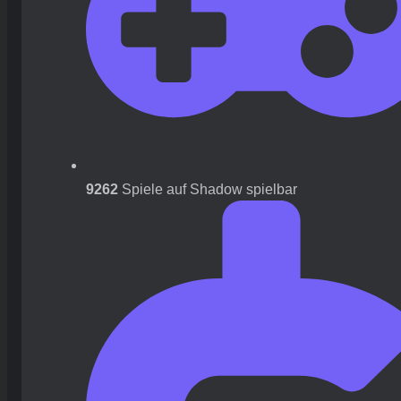
9262
Spiele auf Shadow spielbar