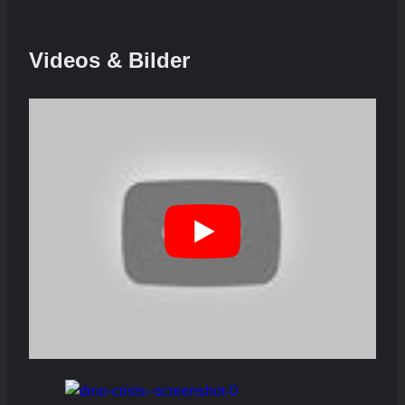
Videos & Bilder