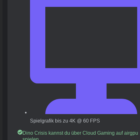
Spielgrafik bis zu 4K @ 60 FPS
Dino Crisis kannst du über Cloud Gaming auf airgpu
spielen