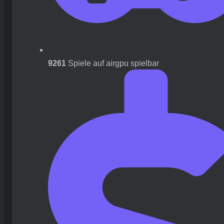
9261
Spiele auf airgpu spielbar