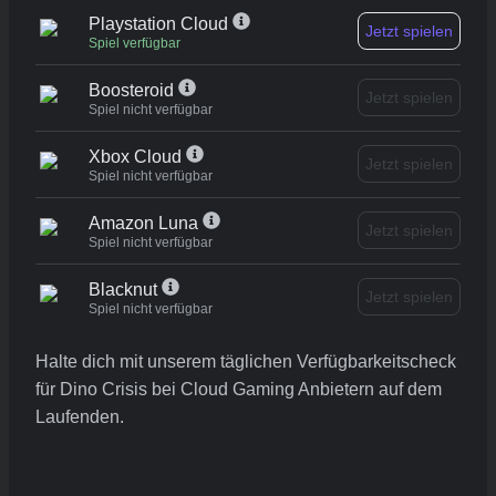
Playstation Cloud
Jetzt spielen
Spiel verfügbar
Boosteroid
Jetzt spielen
Spiel nicht verfügbar
Xbox Cloud
Jetzt spielen
Spiel nicht verfügbar
Amazon Luna
Jetzt spielen
Spiel nicht verfügbar
Blacknut
Jetzt spielen
Spiel nicht verfügbar
Halte dich mit unserem täglichen Verfügbarkeitscheck
für Dino Crisis bei Cloud Gaming Anbietern auf dem
Laufenden.