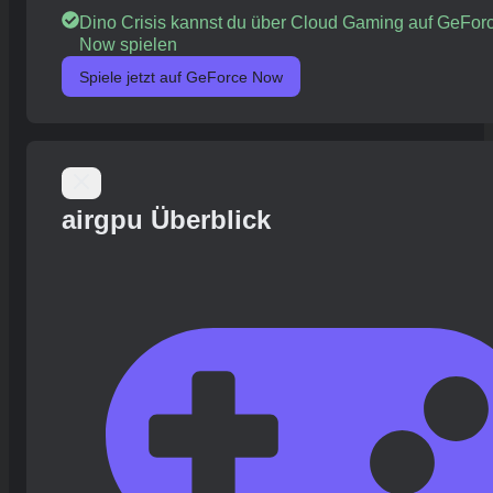
Dino Crisis kannst du über Cloud Gaming auf GeFor
Now spielen
Spiele jetzt auf GeForce Now
airgpu Überblick