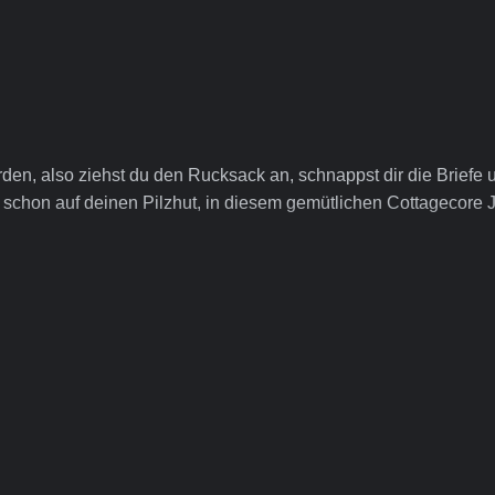
rden, also ziehst du den Rucksack an, schnappst dir die Briefe u
h schon auf deinen Pilzhut, in diesem gemütlichen Cottagecore