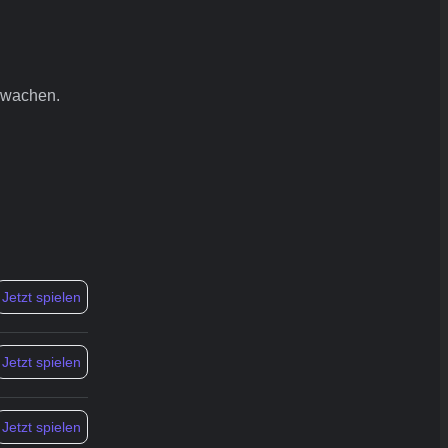
erwachen.
Jetzt spielen
Jetzt spielen
Jetzt spielen