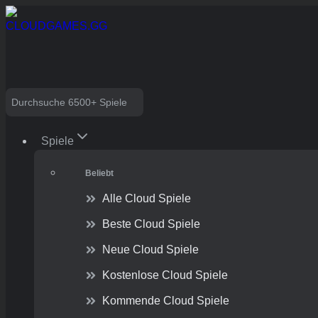
Skip
to
content
Search
Spiele
Beliebt
Alle Cloud Spiele
Beste Cloud Spiele
Neue Cloud Spiele
Kostenlose Cloud Spiele
Kommende Cloud Spiele