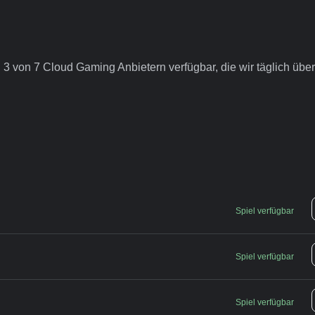
 3 von 7 Cloud Gaming Anbietern verfügbar, die wir täglich üb
Spiel verfügbar
Spiel verfügbar
Spiel verfügbar