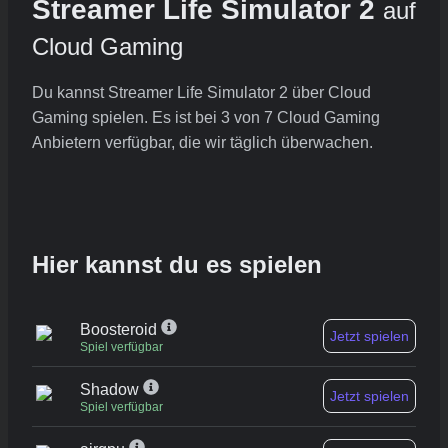
Streamer Life Simulator 2
auf
Cloud Gaming
Du kannst Streamer Life Simulator 2 über Cloud
Gaming spielen. Es ist bei 3 von 7 Cloud Gaming
Anbietern verfügbar, die wir täglich überwachen.
Hier kannst du es spielen
Boosteroid
Jetzt spielen
Spiel verfügbar
Shadow
Jetzt spielen
Spiel verfügbar