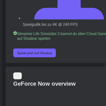
Spielgrafik bis zu 4K @ 240 FPS
Streamer Life Simulator 2 kannst du über Cloud Gam
auf Shadow spielen
Spiele jetzt auf Shadow
GeForce Now overview