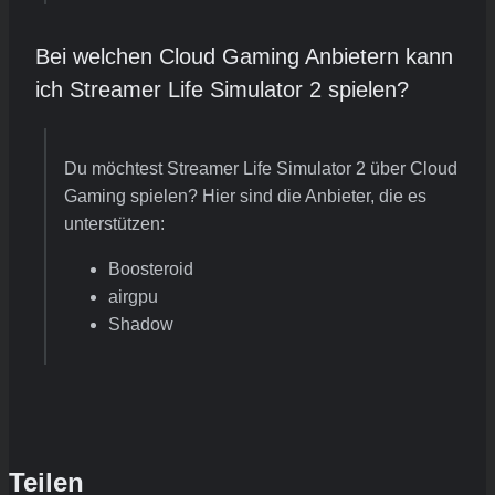
Bei welchen Cloud Gaming Anbietern kann
ich Streamer Life Simulator 2 spielen?
Du möchtest Streamer Life Simulator 2 über Cloud
Gaming spielen? Hier sind die Anbieter, die es
unterstützen:
Boosteroid
airgpu
Shadow
Teilen