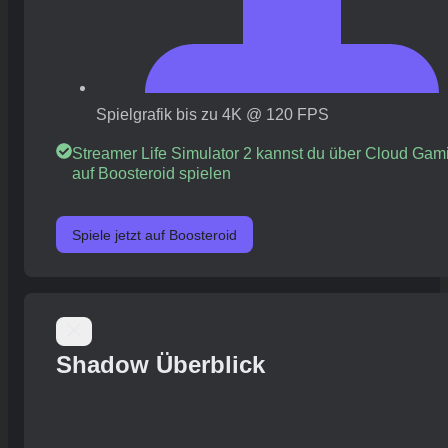
Spielgrafik bis zu 4K @ 120 FPS
Streamer Life Simulator 2 kannst du über Cloud Gam
auf Boosteroid spielen
Spiele jetzt auf Boosteroid
Shadow Überblick