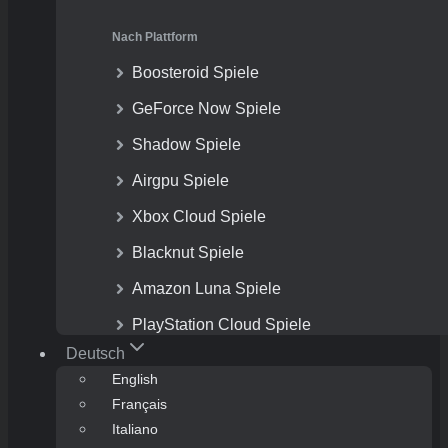
Nach Plattform
Boosteroid Spiele
GeForce Now Spiele
Shadow Spiele
Airgpu Spiele
Xbox Cloud Spiele
Blacknut Spiele
Amazon Luna Spiele
PlayStation Cloud Spiele
Deutsch
English
Français
Italiano