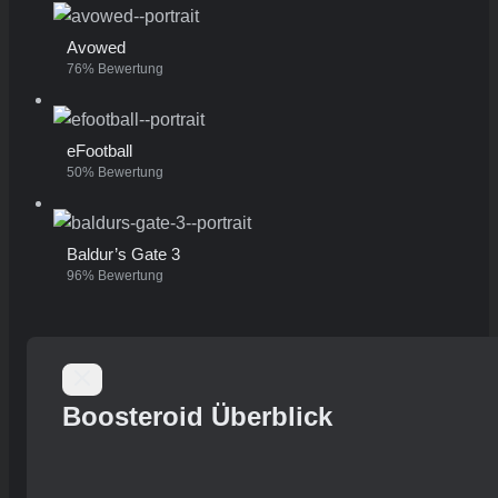
Avowed
76% Bewertung
eFootball
50% Bewertung
Baldur’s Gate 3
96% Bewertung
Boosteroid Überblick