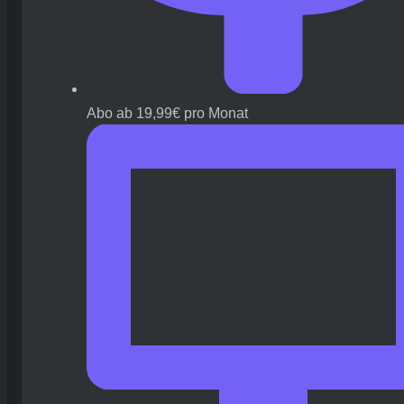
Abo ab 19,99€ pro Monat