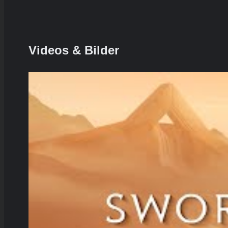
Videos & Bilder