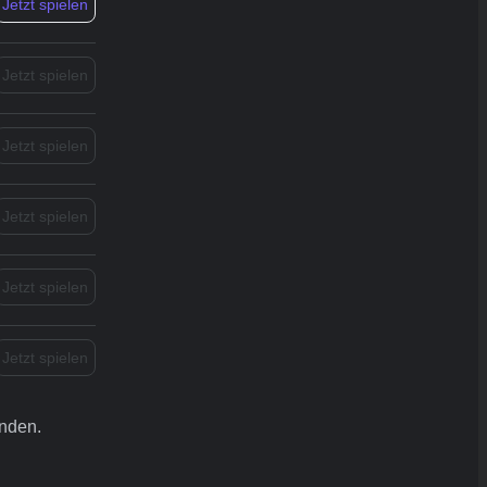
Jetzt spielen
Jetzt spielen
Jetzt spielen
Jetzt spielen
Jetzt spielen
Jetzt spielen
enden.