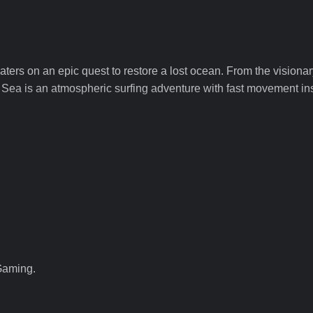
ers on an epic quest to restore a lost ocean. From the visionary
Sea is an atmospheric surfing adventure with fast movement in
Gaming.