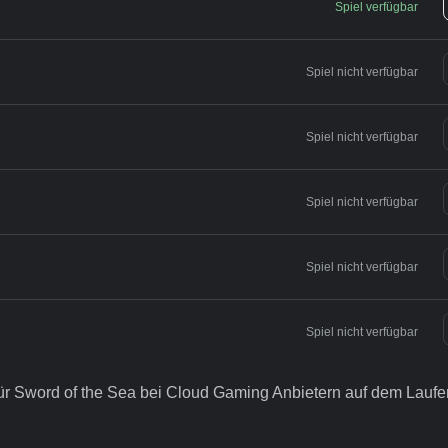
Spiel verfügbar
Spiel nicht verfügbar
Spiel nicht verfügbar
Spiel nicht verfügbar
Spiel nicht verfügbar
Spiel nicht verfügbar
für Sword of the Sea bei Cloud Gaming Anbietern auf dem Lauf