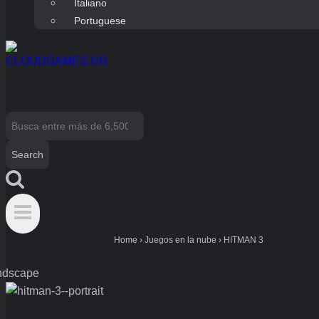
Italiano
Portuguese
Search
for:
Home
›
Juegos en la nube
›
HITMAN 3