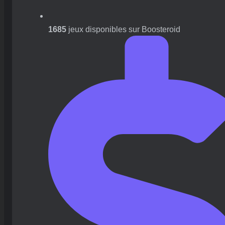
1685
jeux disponibles sur Boosteroid