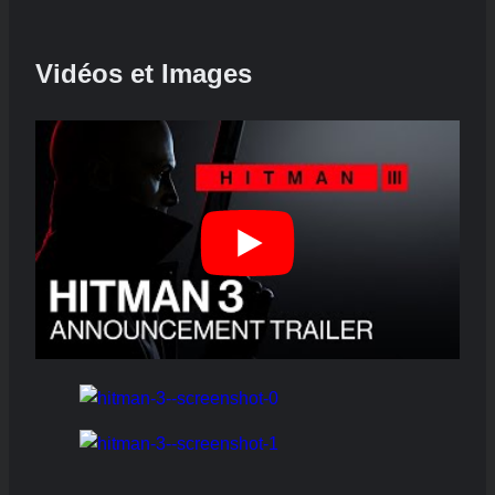
Vidéos et Images