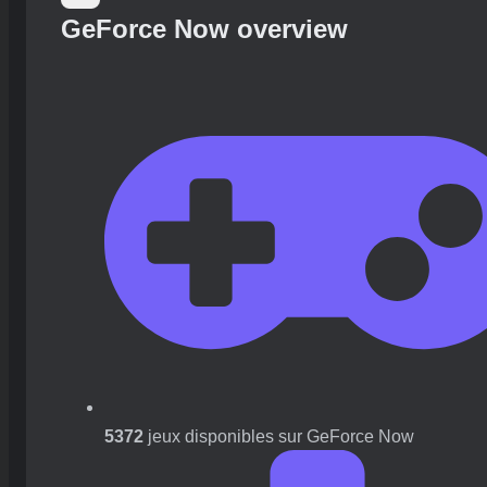
GeForce Now overview
5372
jeux disponibles sur GeForce Now