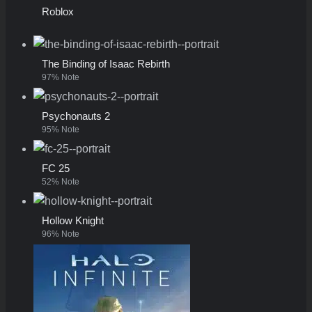
Roblox
The Binding of Isaac Rebirth
97% Note
Psychonauts 2
95% Note
FC 25
52% Note
Hollow Knight
96% Note