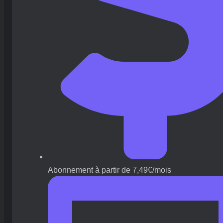
Abonnement à partir de 7,49€/mois