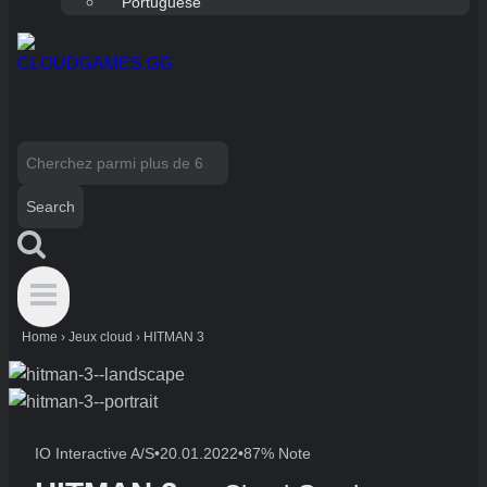
Portuguese
Search
for:
Home
›
Jeux cloud
›
HITMAN 3
IO Interactive A/S
•
20.01.2022
•
87% Note