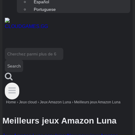
Español
Portuguese
Search
for:
Home
›
Jeux cloud
›
Jeux Amazon Luna
›
Meilleurs jeux Amazon Luna
Meilleurs jeux Amazon Luna