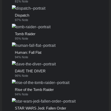
81% Note
Dispatch
97% Note
Tomb Raider
95% Note
Human: Fall Flat
94% Note
DAVE THE DIVER
96% Note
Rise of the Tomb Raider
94% Note
STAR WARS Jedi: Fallen Order