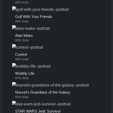
95% Note
Golf With Your Friends
88% Note
Alan Wake
89% Note
Control
86% Note
Wobbly Life
97% Note
Marvel’s Guardians of the Galaxy
93% Note
STAR WARS Jedi: Survivor