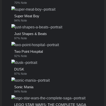
70% Note
Super Meat Boy
94% Note
Just Shapes & Beats
97% Note
Two Point Hospital
92% Note
DUSK
97% Note
Sonic Mania
94% Note
LEGO STAR WARS: THE COMPLETE SAGA