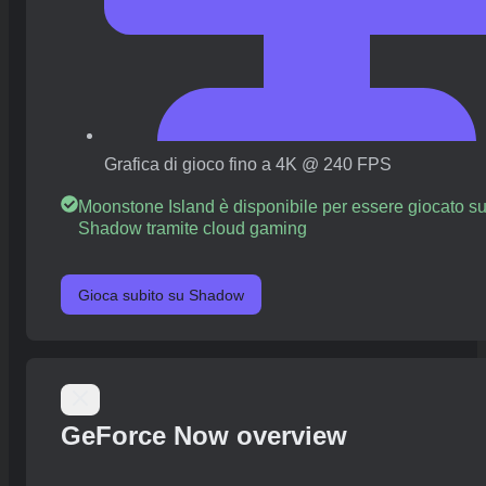
Grafica di gioco fino a 4K @ 240 FPS
Moonstone Island è disponibile per essere giocato s
Shadow tramite cloud gaming
Gioca subito su Shadow
GeForce Now overview