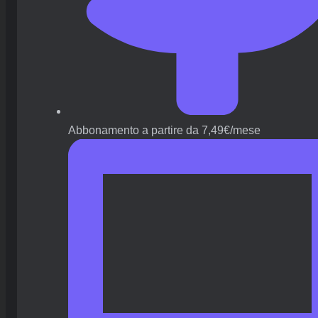
Abbonamento a partire da 7,49€/mese