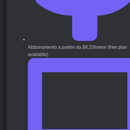
Abbonamento a partire da $8,33/mese (free plan
available)