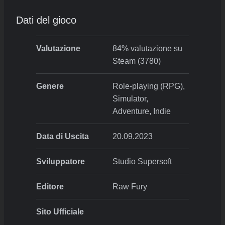
Dati del gioco
Valutazione
84% valutazione su
Steam (3780)
Genere
Role-playing (RPG),
Simulator,
Adventure, Indie
Data di Uscita
20.09.2023
Sviluppatore
Studio Supersoft
Editore
Raw Fury
Sito Ufficiale