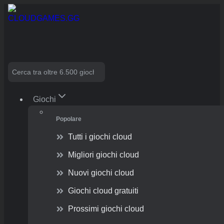
Skip
to
content
Search
Giochi
Popolare
Tutti i giochi cloud
Migliori giochi cloud
Nuovi giochi cloud
Giochi cloud gratuiti
Prossimi giochi cloud