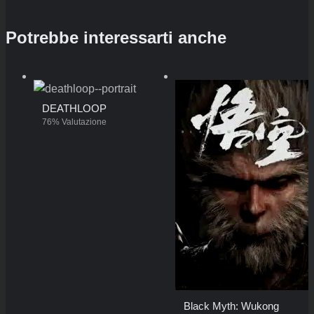
Potrebbe interessarti anche
DEATHLOOP
76% Valutazione
Black Myth: Wukong