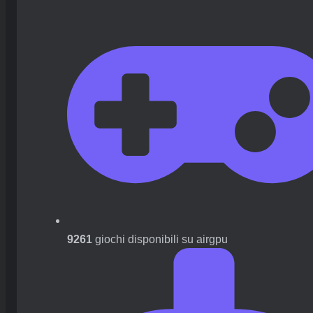
9261
giochi disponibili su airgpu