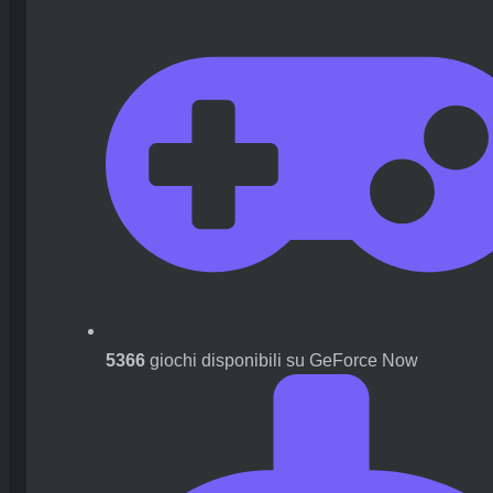
5366
giochi disponibili su GeForce Now