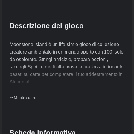
Descrizione del gioco
Moonstone Island è un life-sim e gioco di collezione
creature ambientato in un mondo aperto con 100 isole
da esplorare. Stringi amicizie, prepara pozioni,
raccogli Spiriti e metti alla prova la tua forza in incontri
basati su carte per completare il tuo addestramento in
Alchimia!
Mostra altro
Scheda informativa