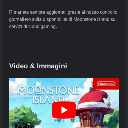
Rimanete sempre aggiornati grazie al nostro controllo
giornaliero sulla disponibilità di Moonstone Island sui
servizi di cloud gaming.
Video & Immagini