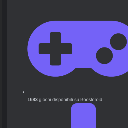
1683
giochi disponibili su Boosteroid