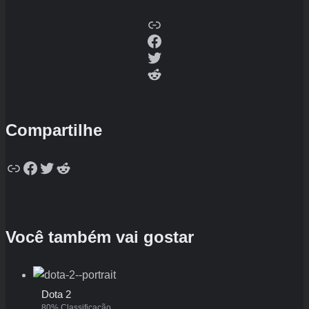
Copy
Facebook
Twitter
Reddit
Compartilhe
Copy
Facebook
Twitter
Reddit
Você também vai gostar
Dota 2
80% Classificação