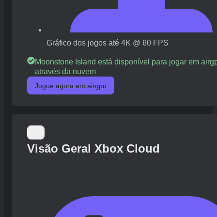
Gráfico dos jogos até 4K @ 60 FPS
Moonstone Island está disponível para jogar em airg
através da nuvem
Jogue agora em airgpu
Visão Geral Xbox Cloud