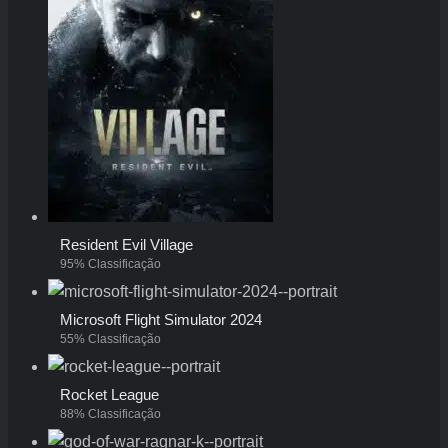
Resident Evil Village
95% Classificação
Microsoft Flight Simulator 2024
55% Classificação
Rocket League
88% Classificação