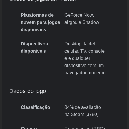
Plataformas de
GeForce Now,
nuvem para jogos
airgpu e Shadow
disponíveis
Dispositivos
Desktop, tablet,
disponíveis
celular, TV, console
e e qualquer
dispositivo com um
navegador moderno
Dados do jogo
Classificação
84% de avaliação
na Steam (3780)
Gênero
Role-playing (RPG),