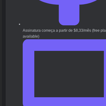
Assinatura começa a partir de $8,33/mês (free pl
available)