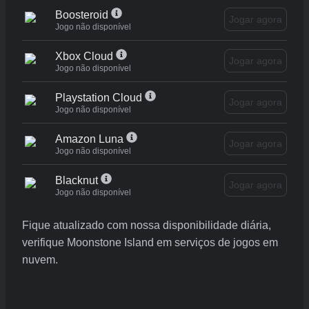
Boosteroid
Jogar agora
Jogo não disponível
Xbox Cloud
Jogar agora
Jogo não disponível
Playstation Cloud
Jogar agora
Jogo não disponível
Amazon Luna
Jogar agora
Jogo não disponível
Blacknut
Jogar agora
Jogo não disponível
Fique atualizado com nossa disponibilidade diária,
verifique Moonstone Island em serviços de jogos em
nuvem.