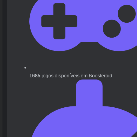
1685
jogos disponíveis em Boosteroid