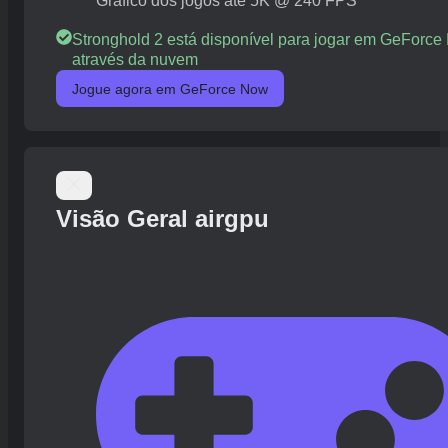
Gráfico dos jogos até 5K @ 240 FPS
Stronghold 2 está disponível para jogar em GeForc
através da nuvem
Jogue agora em GeForce Now
Visão Geral airgpu