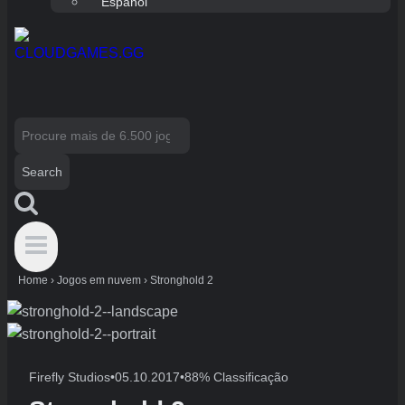
Español
Search
for:
Home
›
Jogos em nuvem
›
Stronghold 2
Firefly Studios
•
05.10.2017
•
88% Classificação