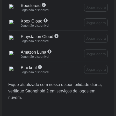
Boosteroid
Jogar agora
Jogo não disponível
Xbox Cloud
Jogar agora
Jogo não disponível
Playstation Cloud
Jogar agora
Jogo não disponível
Amazon Luna
Jogar agora
Jogo não disponível
Blacknut
Jogar agora
Jogo não disponível
Fique atualizado com nossa disponibilidade diária,
verifique Stronghold 2 em serviços de jogos em
nuvem.