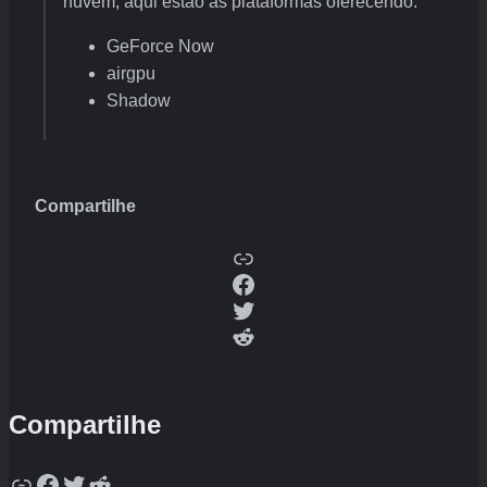
nuvem, aqui estão as plataformas oferecendo:
GeForce Now
airgpu
Shadow
Compartilhe
Copy
Facebook
Twitter
Reddit
Compartilhe
Copy
Facebook
Twitter
Reddit