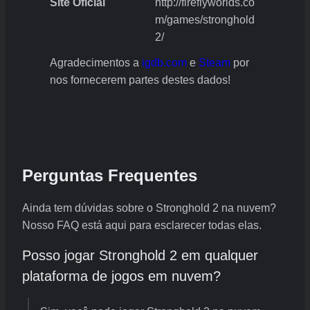
Site Oficial
http://fireflyworlds.co
m/games/stronghold
2/
Agradecimentos a
igdb.com
e
Steam
por
nos fornecerem partes destes dados!
Perguntas Frequentes
Ainda tem dúvidas sobre o Stronghold 2 na nuvem?
Nosso FAQ está aqui para esclarecer todas elas.
Posso jogar Stronghold 2 em qualquer
plataforma de jogos em nuvem?