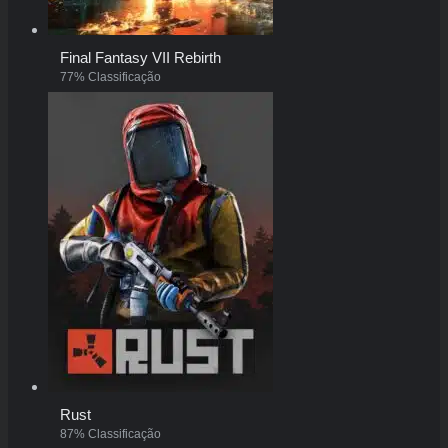
Final Fantasy VII Rebirth
77% Classificação
Rust
87% Classificação