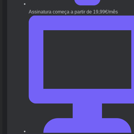
Assinatura começa a partir de 19,99€/mês