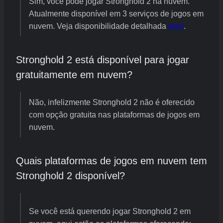
Sim, você pode jogar Stronghold 2 na nuvem.
Atualmente disponível em 3 serviços de jogos em
nuvem. Veja disponibilidade detalhada
aqui
.
Stronghold 2 está disponível para jogar
gratuitamente em nuvem?
Não, infelizmente Stronghold 2 não é oferecido
com opção gratuita nas plataformas de jogos em
nuvem.
Quais plataformas de jogos em nuvem tem
Stronghold 2 disponível?
Se você está querendo jogar Stronghold 2 em