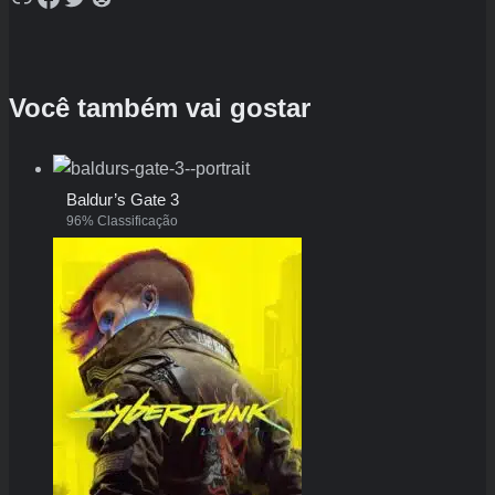
Você também vai gostar
Baldur’s Gate 3
96% Classificação